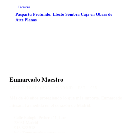
Técnicas
Paspartú Profundo: Efecto Sombra Caja en Obras de
Arte Planas
Enmarcado Maestro
ARTE Y TRADICIÓN · MADRID · EST. 1985
Más de 40 años protegiendo lo que más importa. Enmarcado
artesanal a medida en el corazón de Madrid.
Calle Eulogio Pedrero 11, Local
28031 Madrid
913 322 518
hola@enmarcadomaestro.com