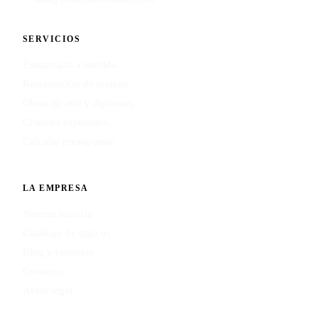
SERVICIOS
Enmarcado a medida
Restauración de marcos
Obras de arte y diplomas
Cristales especiales
Calcular presupuesto
LA EMPRESA
Nuestra historia
Catálogo de marcos
Blog y consejos
Contacto
Aviso legal