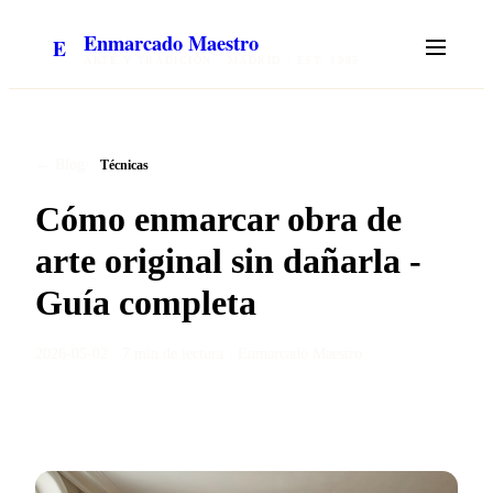
Enmarcado Maestro
E
ARTE Y TRADICIÓN · MADRID · EST. 1985
/
← Blog
Técnicas
Cómo enmarcar obra de
arte original sin dañarla -
Guía completa
2026-05-02
·
7 min
de lectura ·
Enmarcado Maestro