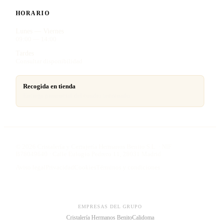
HORARIO
Lunes — Viernes
09:00 — 14:00
Tardes
Consultar disponibilidad
Recogida en tienda
Entrega presencial del cuadro terminado
©
2026
Cristalería y Cerrajería Hermanos Benito S.L. · NIF
B78049640 · Calle Eulogio Pedrero 11, 28031 Madrid
Aviso legal
Privacidad
Cookies
Términos y condiciones
EMPRESAS DEL GRUPO
Cristalería Hermanos Benito
Calidoma