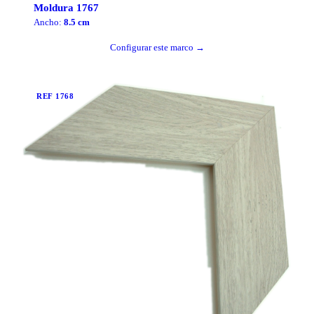
Moldura
1767
Ancho:
8.5
cm
Configurar este marco →
REF
1768