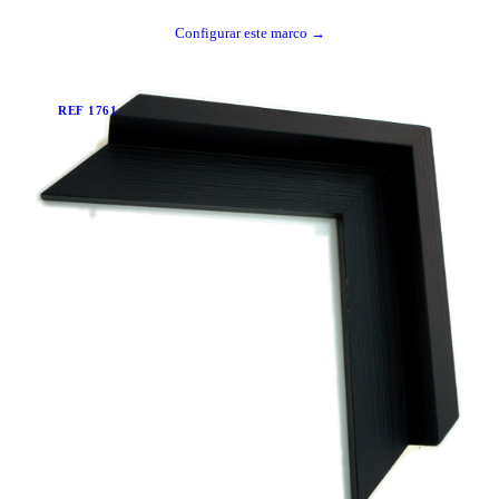
Configurar este marco →
REF
1761