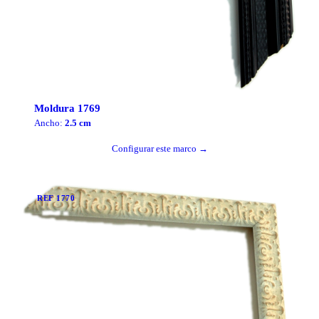
Moldura
1769
Ancho:
2.5
cm
Configurar este marco →
REF
1770