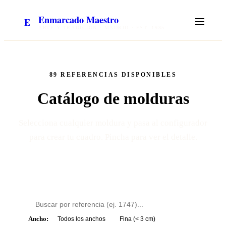
Enmarcado Maestro
E
ARTE Y TRADICIÓN · MADRID · EST. 1985
89
REFERENCIAS DISPONIBLES
Catálogo de
molduras
Selecciona cualquier moldura y pasa al configurador
para crear tu cuadro. Pincha para ver el detalle.
Ancho:
Todos los anchos
Fina (< 3 cm)