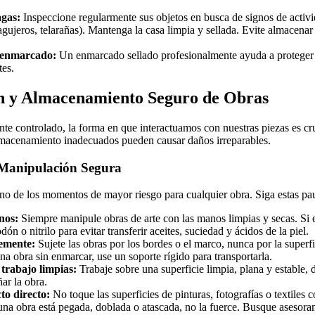
agas:
Inspeccione regularmente sus objetos en busca de signos de activi
gujeros, telarañas). Mantenga la casa limpia y sellada. Evite almacenar
 enmarcado:
Un enmarcado sellado profesionalmente ayuda a proteger 
tes.
n y Almacenamiento Seguro de Obras
te controlado, la forma en que interactuamos con nuestras piezas es cr
macenamiento inadecuados pueden causar daños irreparables.
e Manipulación Segura
no de los momentos de mayor riesgo para cualquier obra. Siga estas pau
nos:
Siempre manipule obras de arte con las manos limpias y secas. Si es
ón o nitrilo para evitar transferir aceites, suciedad y ácidos de la piel.
emente:
Sujete las obras por los bordes o el marco, nunca por la superfi
una obra sin enmarcar, use un soporte rígido para transportarla.
 trabajo limpias:
Trabaje sobre una superficie limpia, plana y estable, 
ar la obra.
cto directo:
No toque las superficies de pinturas, fotografías o textiles 
una obra está pegada, doblada o atascada, no la fuerce. Busque asesora