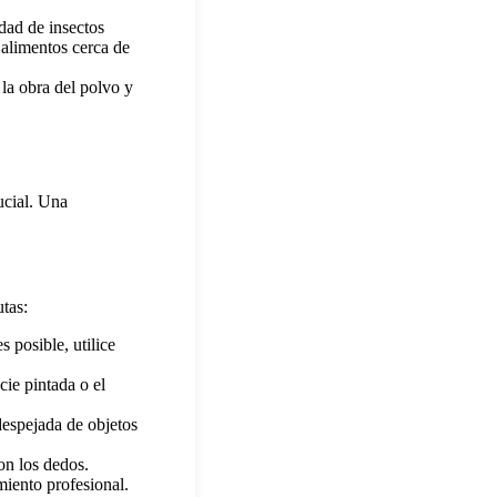
dad de insectos
 alimentos cerca de
la obra del polvo y
ucial. Una
tas:
 posible, utilice
cie pintada o el
despejada de objetos
con los dedos.
miento profesional.