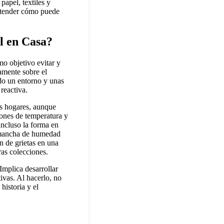
papel, textiles y
entender cómo puede
l en Casa?
o objetivo evitar y
tamente sobre el
do un entorno y unas
reactiva.
os hogares, aunque
iones de temperatura y
 incluso la forma en
 mancha de humedad
ón de grietas en una
as colecciones.
Implica desarrollar
tivas. Al hacerlo, no
historia y el