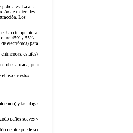
judiciales. La alta
ación de materiales
ntracción. Los
ble. Una temperatura
R entre 45% y 55%.
 de electrónica) para
, chimeneas, estufas)
medad estancada, pero
 el uso de estos
aldehído) y las plagas
zando paños suaves y
ión de aire puede ser