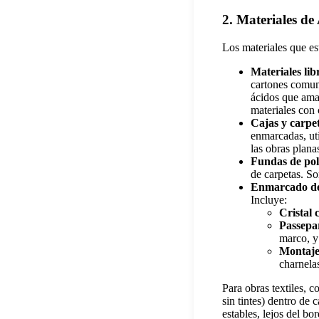
2. Materiales d
Los materiales que es
Materiales lib
cartones comun
ácidos que amar
materiales con 
Cajas y carpet
enmarcadas, uti
las obras plana
Fundas de pol
de carpetas. So
Enmarcado de
Incluye:
Cristal 
Passepar
marco, y
Montaje 
charnela
Para obras textiles, 
sin tintes) dentro de 
estables, lejos del bo