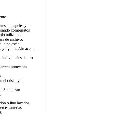
ente.
ntes en papeles y
iberando compuestos
olo utilizamos
jas de archivo.
 que no están
do y lignina. Almacene
s individuales dentro
arrera protectora.
a.
 el cristal y el
. Se utilizan
.
odón o lino lavados,
en estanterías
s.