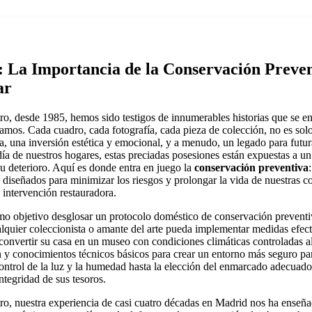
: La Importancia de la Conservación Preven
ar
 desde 1985, hemos sido testigos de innumerables historias que se ent
ramos. Cada cuadro, cada fotografía, cada pieza de colección, no es solo
 una inversión estética y emocional, y a menudo, un legado para futur
día de nuestros hogares, estas preciadas posesiones están expuestas a un 
u deterioro. Aquí es donde entra en juego la
conservación preventiva
 diseñados para minimizar los riesgos y prolongar la vida de nuestras c
 intervención restauradora.
omo objetivo desglosar un protocolo doméstico de conservación preventi
alquier coleccionista o amante del arte pueda implementar medidas efect
 convertir su casa en un museo con condiciones climáticas controladas al
 y conocimientos técnicos básicos para crear un entorno más seguro pa
control de la luz y la humedad hasta la elección del enmarcado adecuad
ntegridad de sus tesoros.
, nuestra experiencia de casi cuatro décadas en Madrid nos ha enseñ