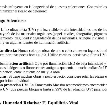
or más influyente en la longevidad de nuestras colecciones. Controlar lo
inimizar el riesgo de deterioro:
go Silencioso
la luz ultravioleta (UV) y la luz visible de alta intensidad, es uno de lo
ayoría de los materiales orgánicos (papel, textiles, fotografías, pigmen
eamiento, fragilidad y degradación de los materiales. Aunque invisible,
ar y en algunas fuentes de iluminación artificial.
lar directa:
Nunca coloque obras de arte o colecciones en lugares donde
iera por unas pocas horas al día. Utilice cortinas, persianas o filtros UV
iluminación artificial:
Opte por iluminación LED de baja intensidad y 
ocos halógenos o fluorescentes antiguos que emitan mucha radiación U
rudencial entre la fuente de luz y la obra.
bras:
Si tiene muchas obras y poco espacio, considere rotar las piezas e
posición individual.
n protección UV:
En Enmarcado Maestro recomendamos encarecidame
tro UV (que pueden bloquear hasta el 99% de la radiación UV) para toda
y Humedad Relativa: El Equilibrio Vital