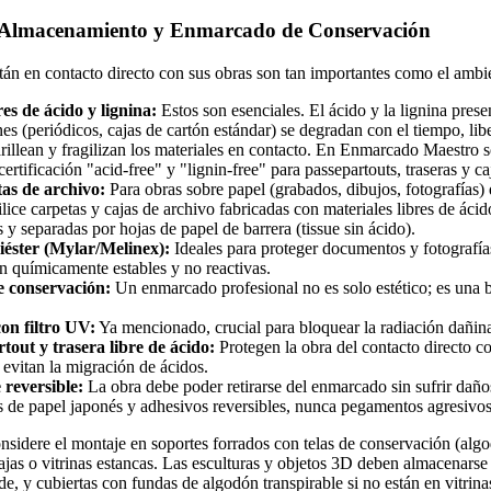
e Almacenamiento y Enmarcado de Conservación
tán en contacto directo con sus obras son tan importantes como el ambi
res de ácido y lignina:
Estos son esenciales. El ácido y la lignina prese
es (periódicos, cajas de cartón estándar) se degradan con el tiempo, l
illean y fragilizan los materiales en contacto. En Enmarcado Maestro s
certificación "acid-free" y "lignin-free" para passepartouts, traseras y ca
as de archivo:
Para obras sobre papel (grabados, dibujos, fotografías)
lice carpetas y cajas de archivo fabricadas con materiales libres de áci
s y separadas por hojas de papel de barrera (tissue sin ácido).
iéster (Mylar/Melinex):
Ideales para proteger documentos y fotografía
n químicamente estables y no reactivas.
 conservación:
Un enmarcado profesional no es solo estético; es una b
con filtro UV:
Ya mencionado, crucial para bloquear la radiación dañin
tout y trasera libre de ácido:
Protegen la obra del contacto directo con
 evitan la migración de ácidos.
reversible:
La obra debe poder retirarse del enmarcado sin sufrir daños
s de papel japonés y adhesivos reversibles, nunca pegamentos agresivos
considere el montaje en soportes forrados con telas de conservación (alg
cajas o vitrinas estancas. Las esculturas y objetos 3D deben almacenarse 
rde, y cubiertas con fundas de algodón transpirable si no están en vitrina