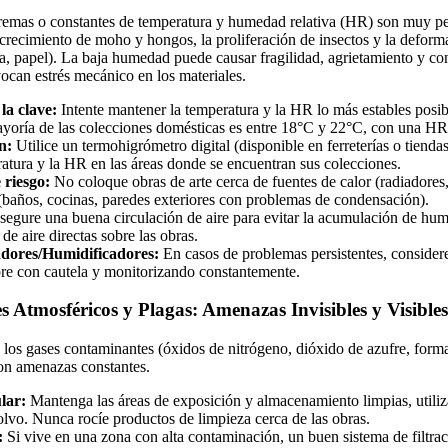
remas o constantes de temperatura y humedad relativa (HR) son muy per
recimiento de moho y hongos, la proliferación de insectos y la deform
, papel). La baja humedad puede causar fragilidad, agrietamiento y co
can estrés mecánico en los materiales.
la clave:
Intente mantener la temperatura y la HR lo más estables posi
mayoría de las colecciones domésticas es entre 18°C y 22°C, con una H
n:
Utilice un termohigrómetro digital (disponible en ferreterías o tiendas
atura y la HR en las áreas donde se encuentran sus colecciones.
 riesgo:
No coloque obras de arte cerca de fuentes de calor (radiadores
baños, cocinas, paredes exteriores con problemas de condensación).
egure una buena circulación de aire para evitar la acumulación de hu
 de aire directas sobre las obras.
dores/Humidificadores:
En casos de problemas persistentes, considere
pre con cautela y monitorizando constantemente.
 Atmosféricos y Plagas: Amenazas Invisibles y Visibles
, los gases contaminantes (óxidos de nitrógeno, dióxido de azufre, form
son amenazas constantes.
lar:
Mantenga las áreas de exposición y almacenamiento limpias, utili
olvo. Nunca rocíe productos de limpieza cerca de las obras.
:
Si vive en una zona con alta contaminación, un buen sistema de filtrac