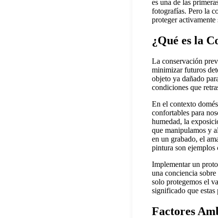
es una de las primera
fotografías. Pero la
proteger activamente 
¿Qué es la C
La conservación preve
minimizar futuros dete
objeto ya dañado para
condiciones que retra
En el contexto domést
confortables para nos
humedad, la exposición
que manipulamos y al
en un grabado, el amar
pintura son ejemplos 
Implementar un protoc
una conciencia sobre l
solo protegemos el val
significado que estas
Factores Amb