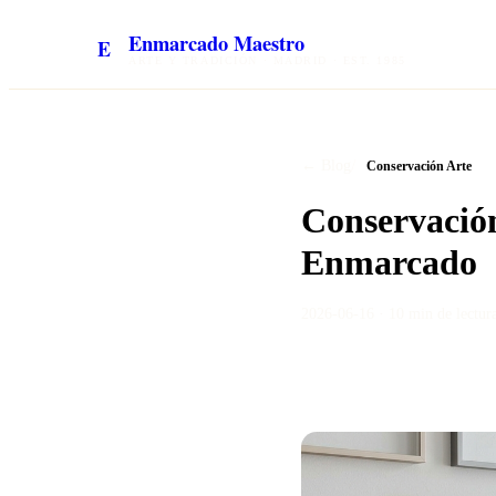
Enmarcado Maestro
E
ARTE Y TRADICIÓN · MADRID · EST. 1985
/
← Blog
Conservación Arte
Conservación
Enmarcado
2026-06-16
·
10 min
de lectur