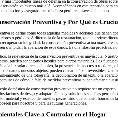
s y más importantes líneas de defensa en la conservación de obras sobre 
 conservación va mucho más allá. Acompáñenos en este recorrido para 
su colección y asegurar que su belleza perdure a través del tiempo.
onservación Preventiva y Por Qué es Crucia
ntiva se define como todas aquellas medidas y acciones que tienen com
rioros o pérdidas. A diferencia de la restauración, que interviene direc
 recuperar su integridad, la conservación preventiva actúa
antes
, crean
sen o impidan la aparición de esos daños. Es una filosofía proactiva, no 
ico, la relevancia de la conservación preventiva es mayúscula. Nuestr
otros, pueden ser entornos hostiles para ciertos materiales. Las fluctuac
 a la luz solar directa, el polvo, la presencia de insectos o roedores, e
macenamos nuestros objetos, pueden causar daños irreversibles. Una
illeamiento de una fotografía, la decoloración de un textil o la aparici
comunes de cómo la falta de medidas preventivas puede afectar a nuestr
olo doméstico de conservación preventiva no requiere ser un experto. 
os factores de riesgo y adoptar hábitos y soluciones sencillas pero efec
or material y estético de nuestras piezas, sino que también honramos la 
 poseen para nosotros y para las futuras generaciones.
ientales Clave a Controlar en el Hogar