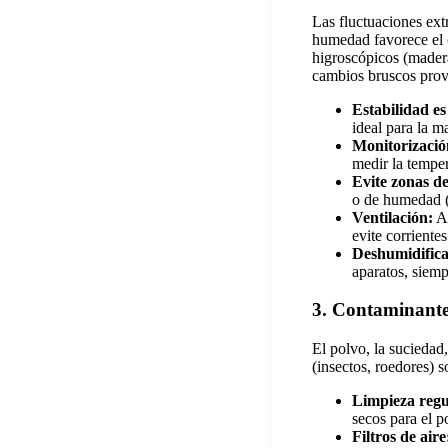
Las fluctuaciones ext
humedad favorece el c
higroscópicos (madera
cambios bruscos provo
Estabilidad es 
ideal para la 
Monitorizació
medir la temper
Evite zonas de
o de humedad (
Ventilación:
As
evite corrientes
Deshumidifica
aparatos, siem
3. Contaminantes
El polvo, la suciedad
(insectos, roedores) 
Limpieza regu
secos para el p
Filtros de aire