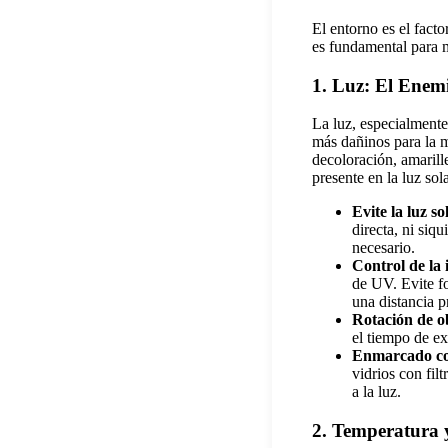
El entorno es el fact
es fundamental para m
1. Luz: El Enemi
La luz, especialmente 
más dañinos para la m
decoloración, amarill
presente en la luz sol
Evite la luz so
directa, ni siqu
necesario.
Control de la 
de UV. Evite f
una distancia p
Rotación de o
el tiempo de ex
Enmarcado co
vidrios con fil
a la luz.
2. Temperatura 