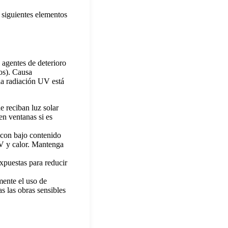
s siguientes elementos
s agentes de deterioro
tos). Causa
 la radiación UV está
 reciban luz solar
 en ventanas si es
con bajo contenido
V y calor. Mantenga
xpuestas para reducir
nte el uso de
s las obras sensibles