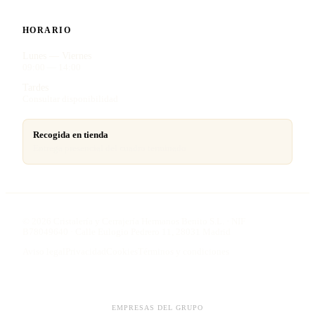
HORARIO
Lunes — Viernes
09:00 — 14:00
Tardes
Consultar disponibilidad
Recogida en tienda
Entrega presencial del cuadro terminado
©
2026
Cristalería y Cerrajería Hermanos Benito S.L. · NIF
B78049640 · Calle Eulogio Pedrero 11, 28031 Madrid
Aviso legal
Privacidad
Cookies
Términos y condiciones
EMPRESAS DEL GRUPO