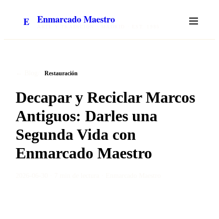
Enmarcado Maestro
E
ARTE Y TRADICIÓN · MADRID · EST. 1985
/
← Blog
Restauración
Decapar y Reciclar Marcos
Antiguos: Darles una
Segunda Vida con
Enmarcado Maestro
2026-06-30
·
7 min
de lectura ·
Enmarcado Maestro