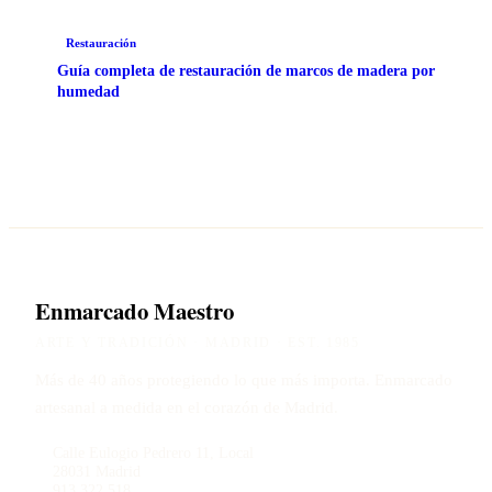
Restauración
Guía completa de restauración de marcos de madera por
humedad
Enmarcado Maestro
ARTE Y TRADICIÓN · MADRID · EST. 1985
Más de 40 años protegiendo lo que más importa. Enmarcado
artesanal a medida en el corazón de Madrid.
Calle Eulogio Pedrero 11, Local
28031 Madrid
913 322 518