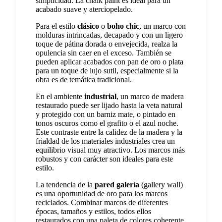
simplicidad. La chalk paint es ideal para un
acabado suave y aterciopelado.
Para el estilo
clásico
o
boho chic
, un marco con
molduras intrincadas, decapado y con un ligero
toque de pátina dorada o envejecida, realza la
opulencia sin caer en el exceso. También se
pueden aplicar acabados con pan de oro o plata
para un toque de lujo sutil, especialmente si la
obra es de temática tradicional.
En el ambiente
industrial
, un marco de madera
restaurado puede ser lijado hasta la veta natural
y protegido con un barniz mate, o pintado en
tonos oscuros como el grafito o el azul noche.
Este contraste entre la calidez de la madera y la
frialdad de los materiales industriales crea un
equilibrio visual muy atractivo. Los marcos más
robustos y con carácter son ideales para este
estilo.
La tendencia de la
pared galería
(gallery wall)
es una oportunidad de oro para los marcos
reciclados. Combinar marcos de diferentes
épocas, tamaños y estilos, todos ellos
restaurados con una paleta de colores coherente