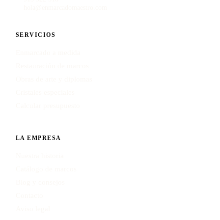
hola@enmarcadomaestro.com
SERVICIOS
Enmarcado a medida
Restauración de marcos
Obras de arte y diplomas
Cristales especiales
Calcular presupuesto
LA EMPRESA
Nuestra historia
Catálogo de marcos
Blog y consejos
Contacto
Aviso legal