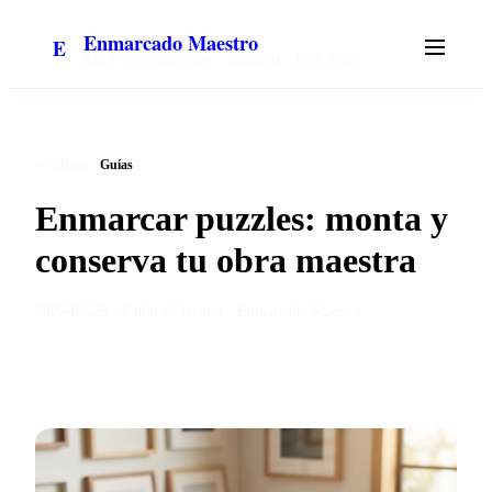
Enmarcado Maestro
E
ARTE Y TRADICIÓN · MADRID · EST. 1985
/
← Blog
Guías
Enmarcar puzzles: monta y
conserva tu obra maestra
2026-01-28
·
5 min
de lectura ·
Enmarcado Maestro