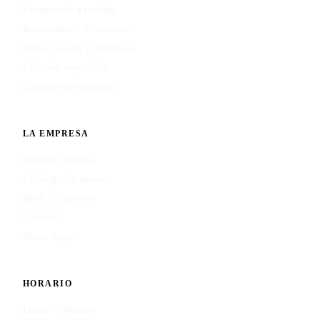
Enmarcado a medida
Restauración de marcos
Obras de arte y diplomas
Cristales especiales
Calcular presupuesto
LA EMPRESA
Nuestra historia
Catálogo de marcos
Blog y consejos
Contacto
Aviso legal
HORARIO
Lunes — Viernes