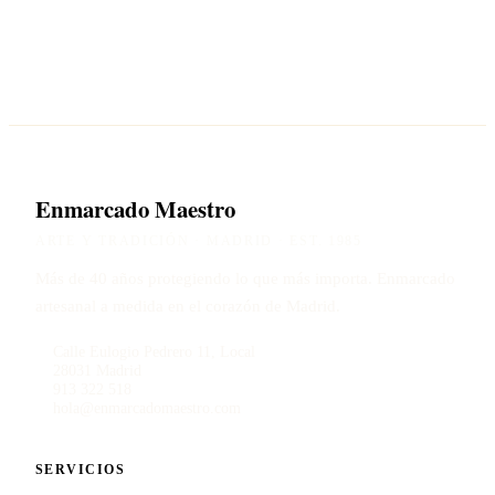
Enmarcado Maestro
ARTE Y TRADICIÓN · MADRID · EST. 1985
Más de 40 años protegiendo lo que más importa. Enmarcado
artesanal a medida en el corazón de Madrid.
Calle Eulogio Pedrero 11, Local
28031 Madrid
913 322 518
hola@enmarcadomaestro.com
SERVICIOS