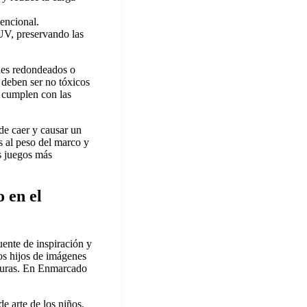
vencional.
 UV, preservando las
des redondeados o
 deben ser no tóxicos
 cumplen con las
de caer y causar un
s al peso del marco y
os juegos más
 en el
uente de inspiración y
ros hijos de imágenes
nturas. En Enmarcado
e arte de los niños.