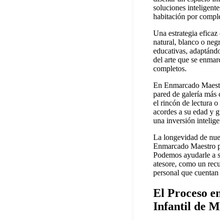
soluciones inteligent
habitación por compl
Una estrategia eficaz
natural, blanco o negr
educativas, adaptándo
del arte que se enmar
completos.
En Enmarcado Maestro
pared de galería más 
el rincón de lectura 
acordes a su edad y g
una inversión intelige
La longevidad de nues
Enmarcado Maestro pue
Podemos ayudarle a se
atesore, como un recu
personal que cuentan 
El Proceso e
Infantil de 