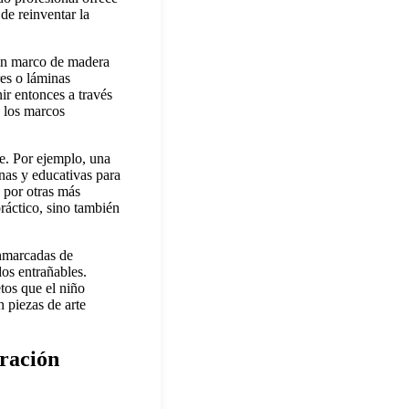
de reinventar la
 Un marco de madera
res o láminas
ir entonces a través
e los marcos
e. Por ejemplo, una
nas y educativas para
s por otras más
ráctico, sino también
enmarcadas de
os entrañables.
tos que el niño
 piezas de arte
ración