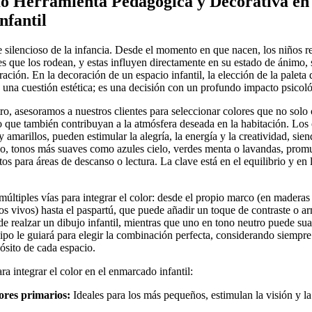
o Herramienta Pedagógica y Decorativa en 
fantil
je silencioso de la infancia. Desde el momento en que nacen, los niños
des que los rodean, y estas influyen directamente en su estado de ánimo, 
ción. En la decoración de un espacio infantil, la elección de la paleta 
una cuestión estética; es una decisión con un profundo impacto psicol
, asesoramos a nuestros clientes para seleccionar colores que no sol
no que también contribuyan a la atmósfera deseada en la habitación. Los 
 amarillos, pueden estimular la alegría, la energía y la creatividad, sie
do, tonos más suaves como azules cielo, verdes menta o lavandas, prom
os para áreas de descanso o lectura. La clave está en el equilibrio y en 
últiples vías para integrar el color: desde el propio marco (en maderas
os vivos) hasta el paspartú, que puede añadir un toque de contraste o 
ede realzar un dibujo infantil, mientras que uno en tono neutro puede s
ipo le guiará para elegir la combinación perfecta, considerando siempre 
pósito de cada espacio.
a integrar el color en el enmarcado infantil:
ores primarios:
Ideales para los más pequeños, estimulan la visión y la