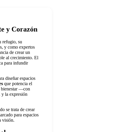
te y Corazón
 refugio, su
es, y como expertos
ncia de crear un
le al crecimiento. El
a para infundir
ra diseñar espacios
es
que potencia el
u bienestar —con
d
y la expresión
do se trata de crear
marcado para espacios
 visión.