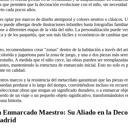
es que permiten que la decoración evolucione con el niño, sin necesidad 
eto cada pocos años.
 es optar por marcos de diseño atemporal y colores neutros o clásicos.
o puede albergar desde ilustraciones infantiles hasta fotografías familia
se a diferentes etapas de la vida del niño. La personalización puede ven
ca y de los paspartús, que son más fáciles y económicos de cambiar qu
, recomendamos crear "zonas" dentro de la habitación a través del art
colorida y juguetona para la zona de juego, y una o dos piezas más sere
o estudio. A medida que el niño crece, las obras pueden ser reemplazada
ustos, manteniendo la estructura de enmarcado inicial. Esto no solo es p
nte en calidad.
tros marcos y la resistencia del metacrilato garantizan que las piezas 
dan perdurar a lo largo del tiempo, convirtiéndose incluso en recuerd
leccionar obras que tengan un significado duradero, o a enmarcar obje
erdo de un viaje o un pequeño objeto significativo, transformándolos en
una historia.
n Enmarcado Maestro: Su Aliado en la Deco
Madrid