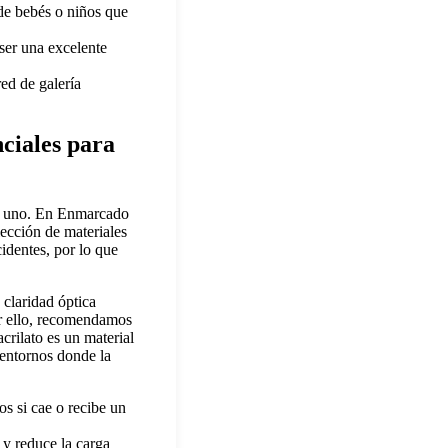
de bebés o niños que
ser una excelente
ed de galería
ciales para
ero uno. En Enmarcado
lección de materiales
identes, por lo que
a claridad óptica
Por ello, recomendamos
crilato es un material
n entornos donde la
os si cae o recibe un
 y reduce la carga