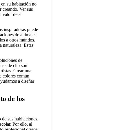
 en su habitación no
ir creando. Ver sus
l valor de su
as inspiradoras puede
raciones de animales
rlos a otros mundos.
a naturaleza. Estas
soluciones de
mas de clip son
rtistas. Crear una
de colores común,
 ayudamos a diseñar
to de los
o de sus habitaciones.
olar. Por ello, al
ado profesional ofrece