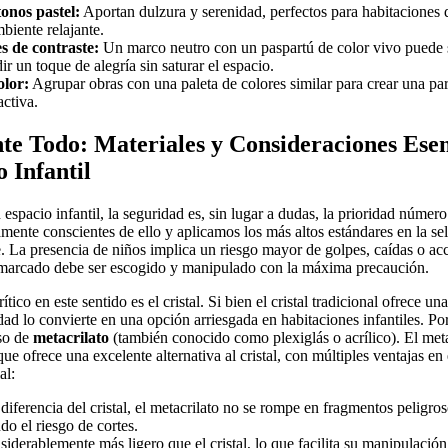
onos pastel:
Aportan dulzura y serenidad, perfectos para habitaciones 
biente relajante.
 de contraste:
Un marco neutro con un paspartú de color vivo puede 
r un toque de alegría sin saturar el espacio.
olor:
Agrupar obras con una paleta de colores similar para crear una par
activa.
te Todo: Materiales y Consideraciones Esen
 Infantil
 espacio infantil, la seguridad es, sin lugar a dudas, la prioridad núm
ente conscientes de ello y aplicamos los más altos estándares en la se
. La presencia de niños implica un riesgo mayor de golpes, caídas o acc
marcado debe ser escogido y manipulado con la máxima precaución.
ico en este sentido es el cristal. Si bien el cristal tradicional ofrece un
lidad lo convierte en una opción arriesgada en habitaciones infantiles. 
so de
metacrilato
(también conocido como plexiglás o acrílico). El meta
que ofrece una excelente alternativa al cristal, con múltiples ventajas e
al:
diferencia del cristal, el metacrilato no se rompe en fragmentos peligros
do el riesgo de cortes.
iderablemente más ligero que el cristal, lo que facilita su manipulación