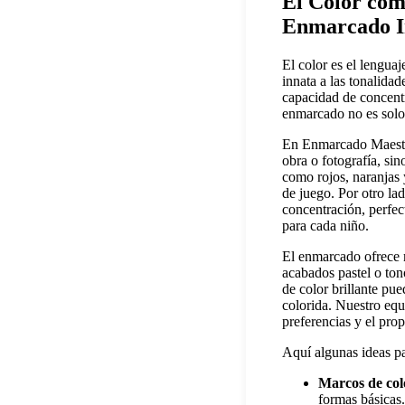
El Color com
Enmarcado In
El color es el lengua
innata a las tonalida
capacidad de concentra
enmarcado no es solo 
En Enmarcado Maestro
obra o fotografía, si
como rojos, naranjas y
de juego. Por otro la
concentración, perfect
para cada niño.
El enmarcado ofrece m
acabados pastel o ton
de color brillante pu
colorida. Nuestro equ
preferencias y el pro
Aquí algunas ideas par
Marcos de col
formas básicas.