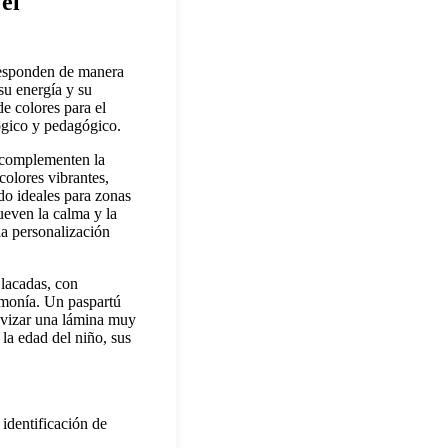
el
 responden de manera
su energía y su
de colores para el
ógico y pedagógico.
o complementen la
colores vibrantes,
ndo ideales para zonas
ueven la calma y la
la personalización
 lacadas, con
armonía. Un paspartú
uavizar una lámina muy
la edad del niño, sus
 identificación de