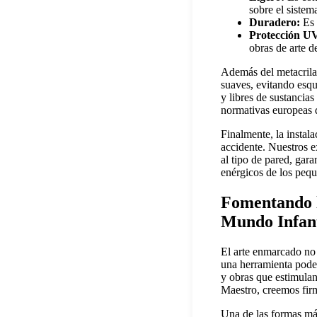
sobre el sistem
Duradero:
Es 
Protección U
obras de arte d
Además del metacrila
suaves, evitando esqu
y libres de sustanci
normativas europeas d
Finalmente, la instal
accidente. Nuestros e
al tipo de pared, gar
enérgicos de los pequ
Fomentando l
Mundo Infant
El arte enmarcado no 
una herramienta poder
y obras que estimulan
Maestro, creemos firm
Una de las formas más