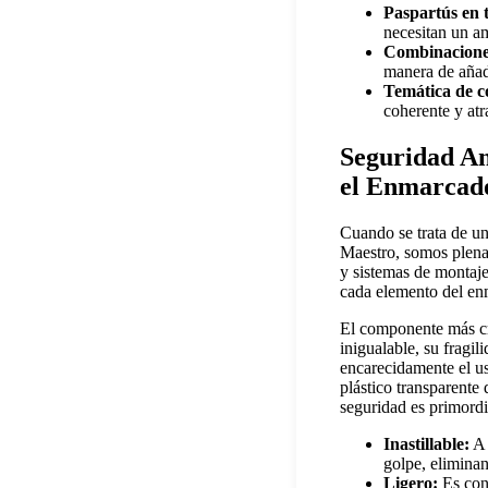
Paspartús en t
necesitan un am
Combinaciones
manera de añadi
Temática de c
coherente y atr
Seguridad An
el Enmarcado
Cuando se trata de un
Maestro, somos plenam
y sistemas de montaje
cada elemento del en
El componente más crít
inigualable, su fragi
encarecidamente el u
plástico transparente 
seguridad es primordi
Inastillable:
A 
golpe, eliminan
Ligero:
Es cons