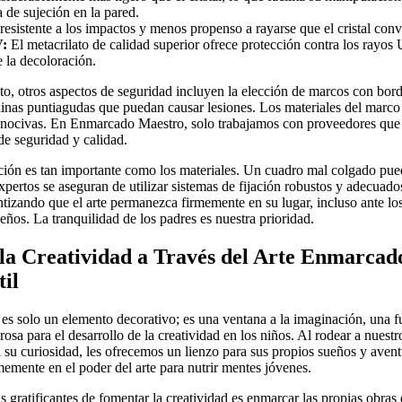
a de sujeción en la pared.
resistente a los impactos y menos propenso a rayarse que el cristal con
V:
El metacrilato de calidad superior ofrece protección contra los rayos
e la decoloración.
to, otros aspectos de seguridad incluyen la elección de marcos con bor
inas puntiagudas que puedan causar lesiones. Los materiales del marco
as nocivas. En Enmarcado Maestro, solo trabajamos con proveedores que
e seguridad y calidad.
ación es tan importante como los materiales. Un cuadro mal colgado pue
xpertos se aseguran de utilizar sistemas de fijación robustos y adecuado
antizando que el arte permanezca firmemente en su lugar, incluso ante l
eños. La tranquilidad de los padres es nuestra prioridad.
a Creatividad a Través del Arte Enmarcado
il
es solo un elemento decorativo; es una ventana a la imaginación, una f
osa para el desarrollo de la creatividad en los niños. Al rodear a nuest
 su curiosidad, les ofrecemos un lienzo para sus propios sueños y ave
emente en el poder del arte para nutrir mentes jóvenes.
 gratificantes de fomentar la creatividad es enmarcar las propias obras d