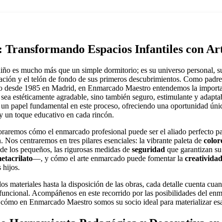
: Transformando Espacios Infantiles con Ar
iño es mucho más que un simple dormitorio; es su universo personal, su
nación y el telón de fondo de sus primeros descubrimientos. Como padr
co desde 1985 en Madrid, en Enmarcado Maestro entendemos la importa
sea estéticamente agradable, sino también seguro, estimulante y adaptab
un papel fundamental en este proceso, ofreciendo una oportunidad únic
 y un toque educativo en cada rincón.
loraremos cómo el enmarcado profesional puede ser el aliado perfecto pa
n. Nos centraremos en tres pilares esenciales: la vibrante paleta de
color
 de los pequeños, las rigurosas medidas de
seguridad
que garantizan s
etacrilato
—, y cómo el arte enmarcado puede fomentar la
creativida
 hijos.
os materiales hasta la disposición de las obras, cada detalle cuenta cuan
funcional. Acompáñenos en este recorrido por las posibilidades del en
a cómo en Enmarcado Maestro somos su socio ideal para materializar esa