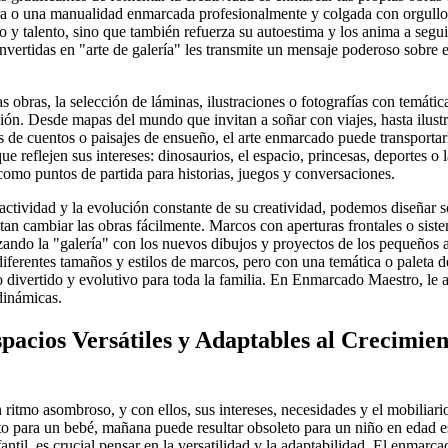
ra o una manualidad enmarcada profesionalmente y colgada con orgullo
zo y talento, sino que también refuerza su autoestima y los anima a segu
nvertidas en "arte de galería" les transmite un mensaje poderoso sobre e
 obras, la selección de láminas, ilustraciones o fotografías con temátic
ón. Desde mapas del mundo que invitan a soñar con viajes, hasta ilust
es de cuentos o paisajes de ensueño, el arte enmarcado puede transporta
e reflejen sus intereses: dinosaurios, el espacio, princesas, deportes o l
como puntos de partida para historias, juegos y conversaciones.
ractividad y la evolución constante de su creatividad, podemos diseñar 
n cambiar las obras fácilmente. Marcos con aperturas frontales o siste
izando la "galería" con los nuevos dibujos y proyectos de los pequeños a
diferentes tamaños y estilos de marcos, pero con una temática o paleta 
 divertido y evolutivo para toda la familia. En Enmarcado Maestro, le
dinámicas.
acios Versátiles y Adaptables al Crecimien
 ritmo asombroso, y con ellos, sus intereses, necesidades y el mobiliari
o para un bebé, mañana puede resultar obsoleto para un niño en edad esc
antil, es crucial pensar en la versatilidad y la adaptabilidad. El enmarc