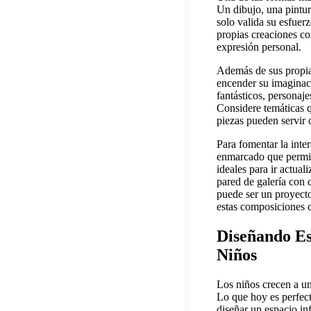
Un dibujo, una pintu
solo valida su esfuer
propias creaciones co
expresión personal.
Además de sus propias
encender su imaginaci
fantásticos, personaj
Considere temáticas qu
piezas pueden servir 
Para fomentar la inte
enmarcado que permita
ideales para ir actual
pared de galería con 
puede ser un proyecto
estas composiciones 
Diseñando Esp
Niños
Los niños crecen a un
Lo que hoy es perfect
diseñar un espacio inf