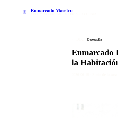
Enmarcado Maestro
E
ARTE Y TRADICIÓN · MADRID · EST. 1985
/
← Blog
Decoración
Enmarcado In
la Habitació
2026-06-19
·
8 min
de lectura