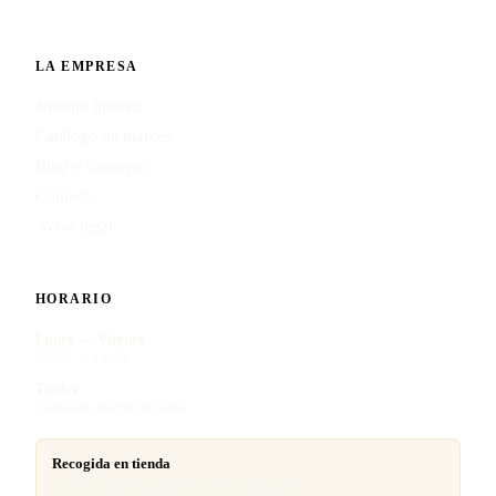
LA EMPRESA
Nuestra historia
Catálogo de marcos
Blog y consejos
Contacto
Aviso legal
HORARIO
Lunes — Viernes
09:00 — 14:00
Tardes
Consultar disponibilidad
Recogida en tienda
Entrega presencial del cuadro terminado