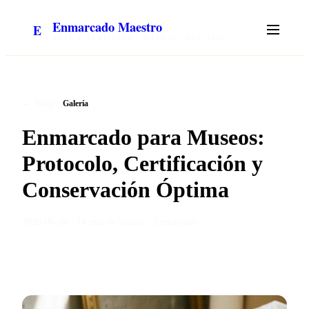
Enmarcado Maestro
E
ARTE Y TRADICIÓN · MADRID · EST. 1985
/
← Blog
Galería
Enmarcado para Museos:
Protocolo, Certificación y
Conservación Óptima
2026-06-24
·
14 min
de lectura ·
Enmarcado