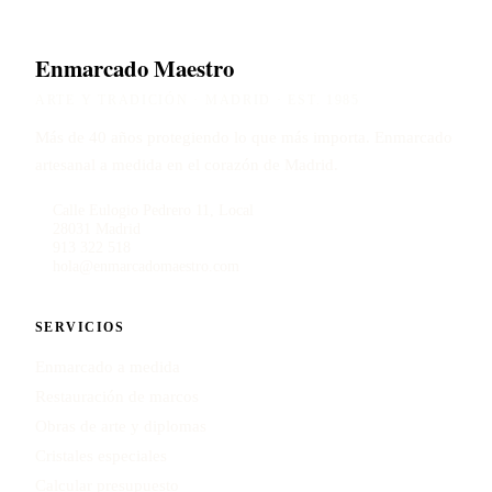
Enmarcado Maestro
ARTE Y TRADICIÓN · MADRID · EST. 1985
Más de 40 años protegiendo lo que más importa. Enmarcado
artesanal a medida en el corazón de Madrid.
Calle Eulogio Pedrero 11, Local
28031 Madrid
913 322 518
hola@enmarcadomaestro.com
SERVICIOS
Enmarcado a medida
Restauración de marcos
Obras de arte y diplomas
Cristales especiales
Calcular presupuesto