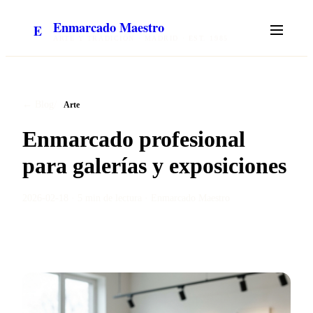
Enmarcado Maestro
E
ARTE Y TRADICIÓN · MADRID · EST. 1985
/
← Blog
Arte
Enmarcado profesional
para galerías y exposiciones
2026-02-18
·
5 min
de lectura ·
Enmarcado Maestro