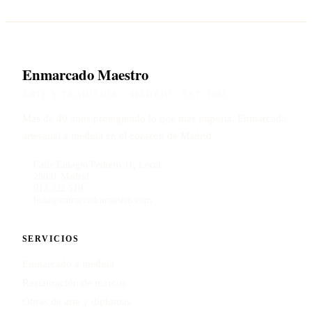
Enmarcado Maestro
ARTE Y TRADICIÓN · MADRID · EST. 1985
Más de 40 años protegiendo lo que más importa. Enmarcado
artesanal a medida en el corazón de Madrid.
Calle Eulogio Pedrero 11, Local
28031 Madrid
913 322 518
hola@enmarcadomaestro.com
SERVICIOS
Enmarcado a medida
Restauración de marcos
Obras de arte y diplomas