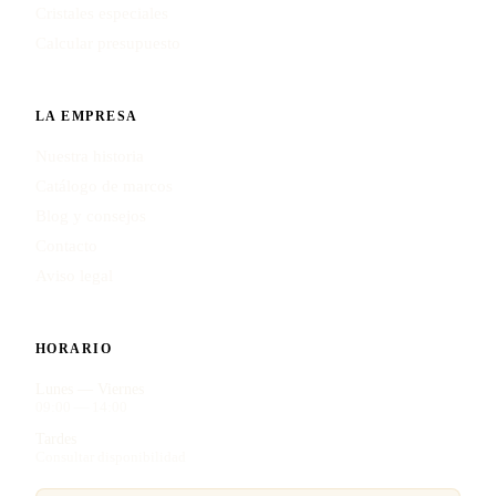
Cristales especiales
Calcular presupuesto
LA EMPRESA
Nuestra historia
Catálogo de marcos
Blog y consejos
Contacto
Aviso legal
HORARIO
Lunes — Viernes
09:00 — 14:00
Tardes
Consultar disponibilidad