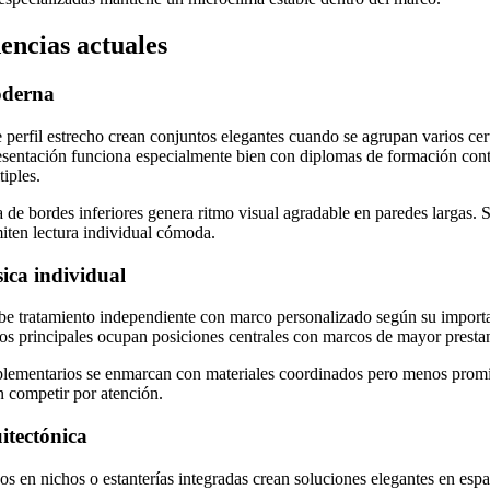
dencias actuales
oderna
perfil estrecho crean conjuntos elegantes cuando se agrupan varios cer
resentación funciona especialmente bien con diplomas de formación con
iples.
a de bordes inferiores genera ritmo visual agradable en paredes largas.
iten lectura individual cómoda.
sica individual
e tratamiento independiente con marco personalizado según su importa
os principales ocupan posiciones centrales con marcos de mayor presta
plementarios se enmarcan con materiales coordinados pero menos prom
in competir por atención.
itectónica
 en nichos o estanterías integradas crean soluciones elegantes en espa