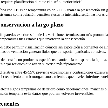
requiere planificación durante el diseño interior inicial.
ífica con LEDs de temperatura color 3000K realza la presentación sin g
istemas con regulación permiten ajustar la intensidad según las horas de
conservación a largo plazo
ita paredes exteriores donde las variaciones térmicas son más pronunci
temperaturas más estables que favorecen la conservación.
ón debe permitir visualización cómoda sin exposición a corrientes de air
illas de ventilación generan flujos que transportan partículas abrasivas.
 del cristal con productos específicos mantiene la transparencia óptima. 
n dejar residuos que atraen suciedad más rápidamente.
 relativa entre 45-55% previene expansiones y contracciones excesivas
el crecimiento de microorganismos, mientras que niveles inferiores vuel
detecta signos tempranos de deterioro como decoloraciones, manchas o 
nción temprana evita daños que podrían volverse irreversibles.
ecuentes