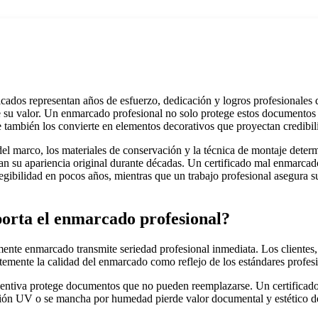
icados representan años de esfuerzo, dedicación y logros profesionale
 su valor. Un enmarcado profesional no solo protege estos documentos 
 también los convierte en elementos decorativos que proyectan credibili
del marco, los materiales de conservación y la técnica de montaje deter
 su apariencia original durante décadas. Un certificado mal enmarcado
egibilidad en pocos años, mientras que un trabajo profesional asegura s
orta el enmarcado profesional?
nte enmarcado transmite seriedad profesional inmediata. Los clientes,
emente la calidad del enmarcado como reflejo de los estándares profesion
entiva protege documentos que no pueden reemplazarse. Un certificad
ción UV o se mancha por humedad pierde valor documental y estético de