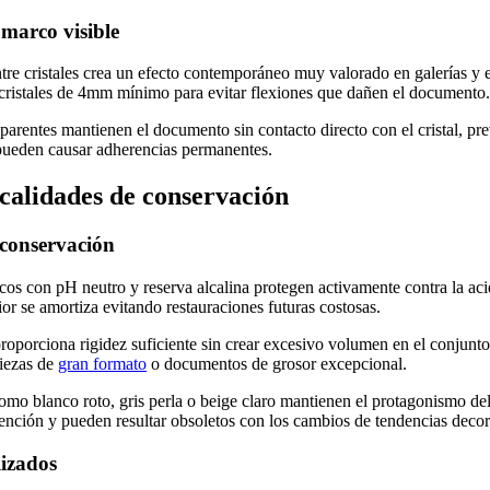
 marco visible
ntre cristales crea un efecto contemporáneo muy valorado en galerías y e
 cristales de 4mm mínimo para evitar flexiones que dañen el documento.
parentes mantienen el documento sin contacto directo con el cristal, pr
ueden causar adherencias permanentes.
 calidades de conservación
 conservación
cos con pH neutro y reserva alcalina protegen activamente contra la acid
ior se amortiza evitando restauraciones futuras costosas.
roporciona rigidez suficiente sin crear excesivo volumen en el conjunt
piezas de
gran formato
o documentos de grosor excepcional.
como blanco roto, gris perla o beige claro mantienen el protagonismo d
atención y pueden resultar obsoletos con los cambios de tendencias decor
lizados