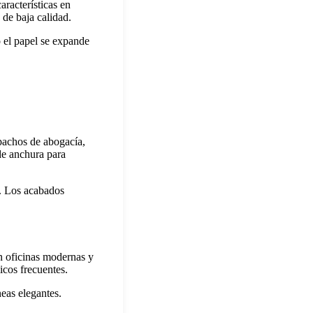
racterísticas en
de baja calidad.
o el papel se expande
spachos de abogacía,
de anchura para
a. Los acabados
n oficinas modernas y
icos frecuentes.
eas elegantes.