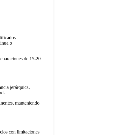
tificados
tinua o
 Separaciones de 15-20
ncia jerárquica.
ncia.
inentes, manteniendo
cios con limitaciones