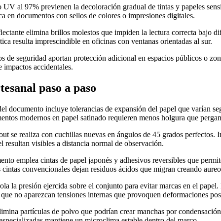
tro UV al 97% previenen la decoloración gradual de tintas y papeles sens
ica en documentos con sellos de colores o impresiones digitales.
flectante elimina brillos molestos que impiden la lectura correcta bajo d
stica resulta imprescindible en oficinas con ventanas orientadas al sur.
os de seguridad aportan protección adicional en espacios públicos o zona
e impactos accidentales.
tesanal paso a paso
el documento incluye tolerancias de expansión del papel que varían seg
entos modernos en papel satinado requieren menos holgura que pergami
tout se realiza con cuchillas nuevas en ángulos de 45 grados perfectos.
el resultan visibles a distancia normal de observación.
ento emplea cintas de papel japonés y adhesivos reversibles que permit
s cintas convencionales dejan residuos ácidos que migran creando aureol
ola la presión ejercida sobre el conjunto para evitar marcas en el papel
 que no aparezcan tensiones internas que provoquen deformaciones post
elimina partículas de polvo que podrían crear manchas por condensación
 especializadas mantiene un microclima estable dentro del marco.