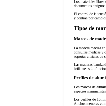
Los materiales libres
documentos antiguos. 
El control de la tens
y contrae por cambios
Tipos de marc
Marcos de mader
La madera maciza en t
consultas médicas y o
soportar cristales de c
Las maderas barnizada
brillantes solo funci
Perfiles de alu
Los marcos de alumin
espacios minimalistas
Los perfiles de 15mm 
Anchos menores compr