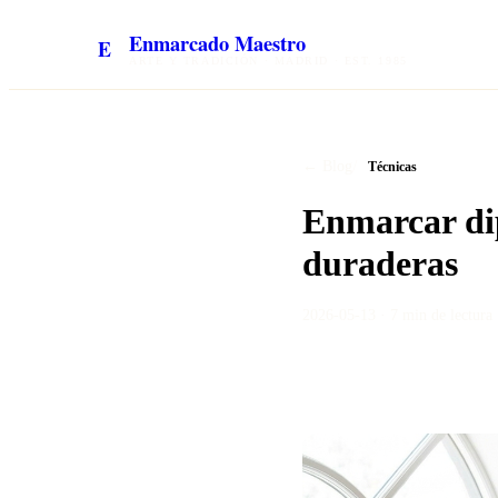
Enmarcado Maestro
E
ARTE Y TRADICIÓN · MADRID · EST. 1985
/
← Blog
Técnicas
Enmarcar dip
duraderas
2026-05-13
·
7 min
de lectura