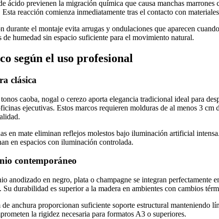
 de ácido previenen la migración química que causa manchas marrones ca
Esta reacción comienza inmediatamente tras el contacto con materiales 
ión durante el montaje evita arrugas y ondulaciones que aparecen cuand
 de humedad sin espacio suficiente para el movimiento natural.
o según el uso profesional
a clásica
onos caoba, nogal o cerezo aporta elegancia tradicional ideal para de
ficinas ejecutivas. Estos marcos requieren molduras de al menos 3 cm 
alidad.
s en mate eliminan reflejos molestos bajo iluminación artificial intens
onan en espacios con iluminación controlada.
minio contemporáneo
io anodizado en negro, plata o champagne se integran perfectamente e
. Su durabilidad es superior a la madera en ambientes con cambios térm
de anchura proporcionan suficiente soporte estructural manteniendo lín
ometen la rigidez necesaria para formatos A3 o superiores.