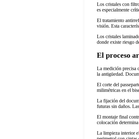
Los cristales con fil
es especialmente crít
El tratamiento antirre
visión. Esta caracterí
Los cristales laminad
donde existe riesgo d
El proceso ar
La medición precisa d
la antigüedad. Docum
El corte del passepar
milimétricas en el bis
La fijación del docum
futuras sin daños. La
El montaje final contr
colocación determina
La limpieza interior 
perimetral con cintas