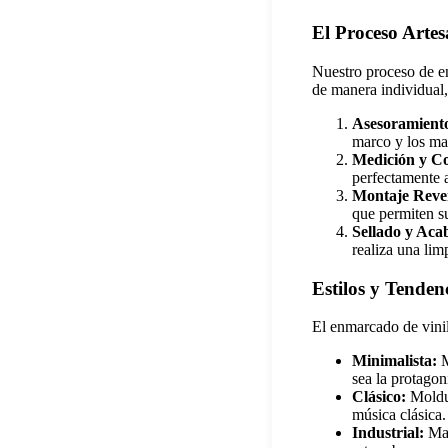
El Proceso Artes
Nuestro proceso de en
de manera individual
Asesoramiento
marco y los mat
Medición y Co
perfectamente a
Montaje Rever
que permiten su
Sellado y Aca
realiza una lim
Estilos y Tende
El enmarcado de vinil
Minimalista:
M
sea la protagon
Clásico:
Moldur
música clásica.
Industrial:
Mar