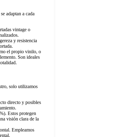
 se adaptan a cada
rtadas vintage o
nalizados.
gereza y resistencia
ortada.
o el propio vinilo, o
elemento. Son ideales
otalidad.
ro, solo utilizamos
acto directo y posibles
eamiento.
9%). Estos protegen
na visión clara de la
frontal. Empleamos
ental.