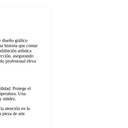
e diseño gráfico
a historia que contar
hibición artística
tección, asegurando
do profesional eleva
ilidad. Protege el
mperatura. Una
y nitidez.
la atención en la
 pieza de arte