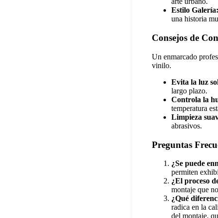
arte urbano.
Estilo Galería
una historia mu
Consejos de Con
Un enmarcado profesio
vinilo.
Evita la luz so
largo plazo.
Controla la h
temperatura est
Limpieza suav
abrasivos.
Preguntas Frecu
¿Se puede enm
permiten exhib
¿El proceso d
montaje que no 
¿Qué diferenc
radica en la ca
del montaje, qu