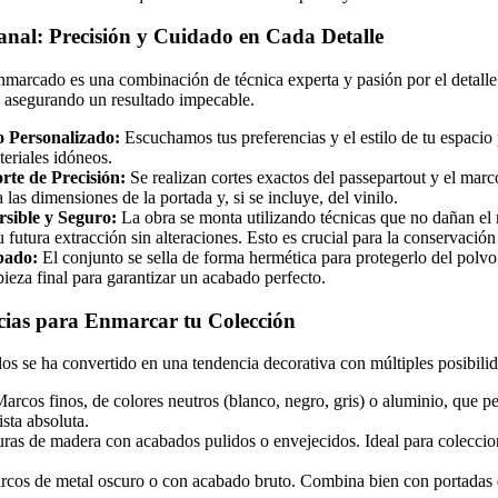
anal: Precisión y Cuidado en Cada Detalle
marcado es una combinación de técnica experta y pasión por el detalle.
, asegurando un resultado impecable.
 Personalizado:
Escuchamos tus preferencias y el estilo de tu espacio
eriales idóneos.
rte de Precisión:
Se realizan cortes exactos del passepartout y el mar
 las dimensiones de la portada y, si se incluye, del vinilo.
sible y Seguro:
La obra se monta utilizando técnicas que no dañan el m
 futura extracción sin alteraciones. Esto es crucial para la conservación
bado:
El conjunto se sella de forma hermética para protegerlo del polv
pieza final para garantizar un acabado perfecto.
ncias para Enmarcar tu Colección
os se ha convertido en una tendencia decorativa con múltiples posibilidad
arcos finos, de colores neutros (blanco, negro, gris) o aluminio, que p
ista absoluta.
as de madera con acabados pulidos o envejecidos. Ideal para coleccion
cos de metal oscuro o con acabado bruto. Combina bien con portadas d