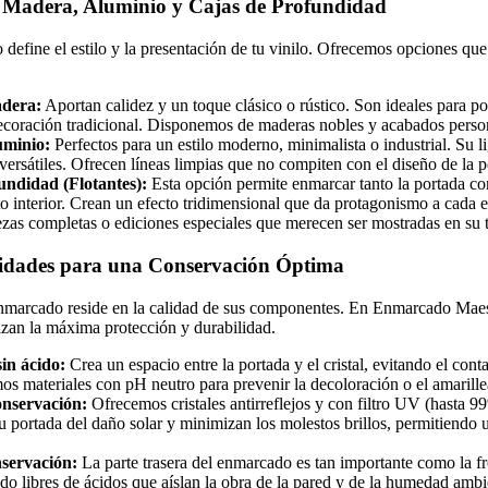
 Madera, Aluminio y Cajas de Profundidad
 define el estilo y la presentación de tu vinilo. Ofrecemos opciones que
dera:
Aportan calidez y un toque clásico o rústico. Son ideales para po
ecoración tradicional. Disponemos de maderas nobles y acabados perso
uminio:
Perfectos para un estilo moderno, minimalista o industrial. Su li
ersátiles. Ofrecen líneas limpias que no compiten con el diseño de la p
undidad (Flotantes):
Esta opción permite enmarcar tanto la portada com
eto interior. Crean un efecto tridimensional que da protagonismo a cada 
ezas completas o ediciones especiales que merecen ser mostradas en su t
lidades para una Conservación Óptima
enmarcado reside en la calidad de sus componentes. En Enmarcado Maest
izan la máxima protección y durabilidad.
in ácido:
Crea un espacio entre la portada y el cristal, evitando el cont
os materiales con pH neutro para prevenir la decoloración o el amarill
onservación:
Ofrecemos cristales antirreflejos y con filtro UV (hasta 9
tu portada del daño solar y minimizan los molestos brillos, permitiendo u
servación:
La parte trasera del enmarcado es tan importante como la 
do libres de ácidos que aíslan la obra de la pared y de la humedad ambi