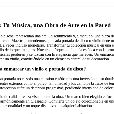
: Tu Música, una Obra de Arte en la Pared
lo discos; representan una era, un sentimiento y, a menudo, una pieza d
rcado Maestro, entendemos que cada portada de disco o vinilo tiene un
l, a veces incluso monetario. Transformar tu colección musical en una ex
llo de lo que imaginas. Nuestro enfoque combina la estética con la pro
sicales perduren y se luzcan con la elegancia que merecen. Un enmarca
eer un vinilo, convirtiéndolo en un elemento central de tu decoración.
a enmarcar un vinilo o portada de disco?
u portada no es solo una cuestión estética; es una inversión en su durab
agentes externos como el polvo, la humedad y los cambios bruscos de te
protección sufre un deterioro progresivo, perdiendo intensidad de color 
 de calidad realza visualmente la obra. Un marco bien elegido enfoca 
 armónicamente en tu espacio. Convierte un objeto coleccionable en una
 personalidad y un toque distintivo a cualquier habitación.