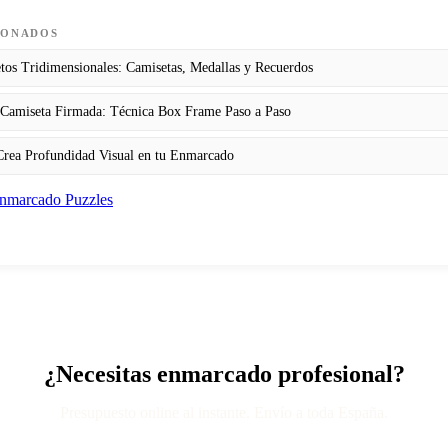
IONADOS
os Tridimensionales: Camisetas, Medallas y Recuerdos
amiseta Firmada: Técnica Box Frame Paso a Paso
Crea Profundidad Visual en tu Enmarcado
nmarcado Puzzles
¿Necesitas enmarcado profesional?
Presupuesto online al instante. Envío a toda España.