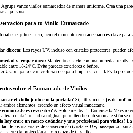
:
Agrupa varios vinilos enmarcados de manera uniforme. Crea una pared
sical personal.
servación para tu Vinilo Enmarcado
nal es el primer paso, pero el mantenimiento adecuado es clave para l
lar directa:
Los rayos UV, incluso con cristales protectores, pueden afec
umedad y temperatura:
Mantén tu espacio con una humedad relativa 
able entre 18-24°C. Evita paredes exteriores o baños.
e:
Usa un paño de microfibra seco para limpiar el cristal. Evita produc
entes sobre el Enmarcado de Vinilos
arcar el vinilo junto con la portada?
Sí, utilizamos cajas de profund
ir ambos elementos, creando un efecto visual impactante.
e enmarcado es reversible?
Absolutamente. En Enmarcado Maestro em
alteran ni dañan la obra original, permitiendo su desmontaje si fuese ne
ia hay entre un marco estándar y uno profesional para vinilos?
La 
lidad de los materiales de conservación (cristales UV, passepartout sin ác
e asegura la protección a largo plazo de tu vinilo.