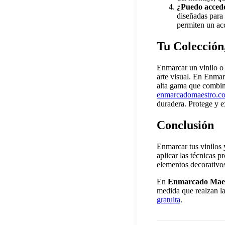
¿Puedo accede
diseñadas para 
permiten un acc
Tu Colección
Enmarcar un vinilo o 
arte visual. En Enmar
alta gama que combina
enmarcadomaestro.c
duradera. Protege y ex
Conclusión
Enmarcar tus vinilos y
aplicar las técnicas p
elementos decorativos
En
Enmarcado Mae
medida que realzan la
gratuita
.