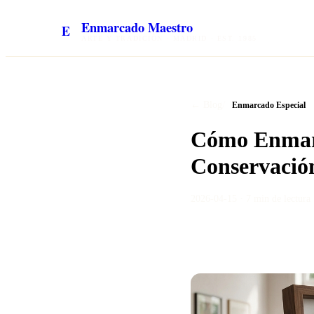
Enmarcado Maestro
E
ARTE Y TRADICIÓN · MADRID · EST. 1985
/
← Blog
Enmarcado Especial
Cómo Enmarca
Conservació
2026-04-15
·
7 min
de lectura