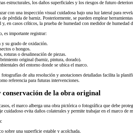
mas estructurales, los daños superficiales y los riesgos de futuro deterior
r con una inspección visual cuidadosa bajo una luz lateral para revelar
s de pérdida de barniz. Posteriormente, se pueden emplear herramientas
il y, en casos críticos, la prueba de humedad con medidor de humedad 
, es importante registrar:
 y su grado de oxidación.
nsectos o hongos.
s, roturas o desalineación de piezas.
brimiento original (barniz, pintura, dorado).
bientales del entorno donde se ubica el marco.
tografías de alta resolución y anotaciones detalladas facilita la planif
como referencia para futuras intervenciones.
 conservación de la obra original
casos, el marco alberga una obra pictórica o fotográfica que debe proteg
e cuidadoso evita daños colaterales y permite trabajar en el marco de 
n:
o sobre una superficie estable y acolchada.