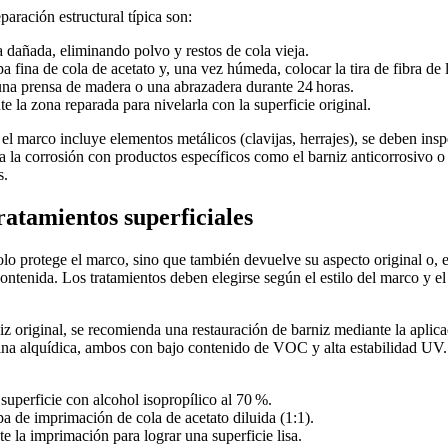
paración estructural típica son:
 dañada, eliminando polvo y restos de cola vieja.
a fina de cola de acetato y, una vez húmeda, colocar la tira de fibra de 
una prensa de madera o una abrazadera durante 24 horas.
e la zona reparada para nivelarla con la superficie original.
el marco incluye elementos metálicos (clavijas, herrajes), se deben insp
ra la corrosión con productos específicos como el barniz anticorrosivo o
s.
ratamientos superficiales
olo protege el marco, sino que también devuelve su aspecto original o, e
ontenida. Los tratamientos deben elegirse según el estilo del marco y el
z original, se recomienda una restauración de barniz mediante la aplic
sina alquídica, ambos con bajo contenido de VOC y alta estabilidad UV.
superficie con alcohol isopropílico al 70 %.
a de imprimación de cola de acetato diluida (1:1).
te la imprimación para lograr una superficie lisa.