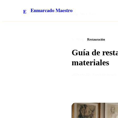
Enmarcado Maestro
E
ARTE Y TRADICIÓN · MADRID · EST. 1985
/
← Blog
Restauración
Guía de rest
materiales
2026-06-29
·
7 min
de lectura