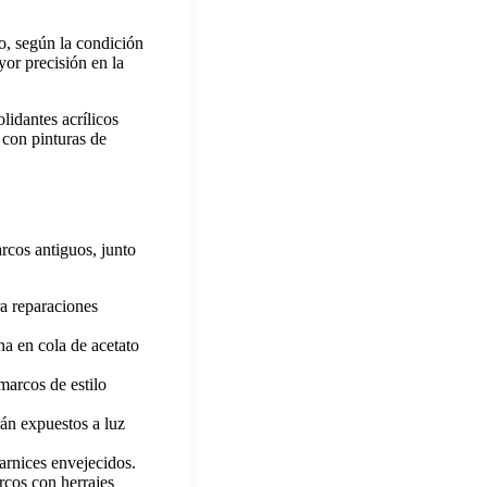
ío, según la condición
yor precisión en la
lidantes acrílicos
 con pinturas de
arcos antiguos, junto
ra reparaciones
na en cola de acetato
marcos de estilo
rán expuestos a luz
barnices envejecidos.
rcos con herrajes