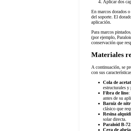
Aplicar dos cap
En marcos dorados o c
del soporte. El dorad
aplicación.
Para marcos pintados,
(por ejemplo, Paraloi
conservación que resp
Materiales r
A continuación, se pre
con sus característic
Cola de aceta
estructurales y p
Fibra de lino
:
antes de su apl
Barniz de nitr
clásico que req
Resina alquíd
solar directa.
Paraloid B‑72
Cera de abeja