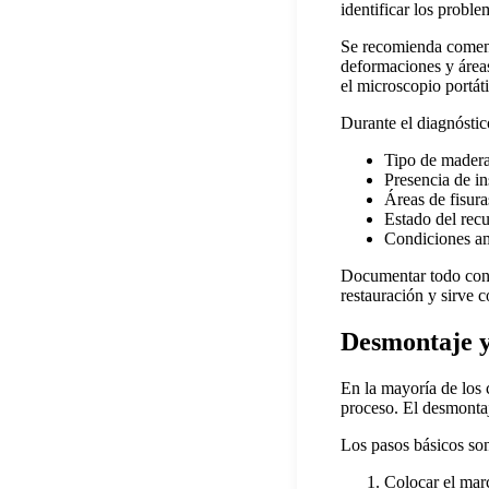
identificar los proble
Se recomienda comenza
deformaciones y área
el microscopio portát
Durante el diagnóstico
Tipo de madera
Presencia de i
Áreas de fisura
Estado del recu
Condiciones am
Documentar todo con fo
restauración y sirve 
Desmontaje y
En la mayoría de los 
proceso. El desmontaj
Los pasos básicos so
Colocar el marc