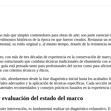
más que simples contenedores para obras de arte; son parte esencial d
estimonios históricos de la época en que fueron creados. Restaurar un 
imonial, su estilo original y, al mismo tiempo, dotarlo de la resistencia n
, con más de tres décadas de experiencia en la conservación de marcos
so estructurado que combina técnicas tradicionales de ebanistería con a
 guía está pensada tanto para profesionales del sector como para afici
n con criterios técnicos y éticos.
ículo, abordaremos desde la fase diagnóstica inicial hasta los acabados f
riales adecuados y la aplicación de técnicas específicas. Cada sección i
materiales recomendados y consejos prácticos basados en la experiencia d
y evaluación del estado del marco
quier intervención, es fundamental realizar un diagnóstico exhaustivo. E