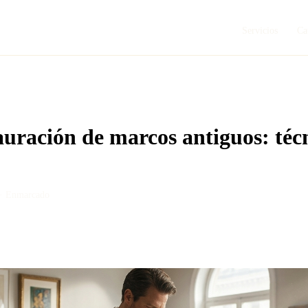
Servicios
Ca
auración de marcos antiguos: téc
 ·
Enmarcado