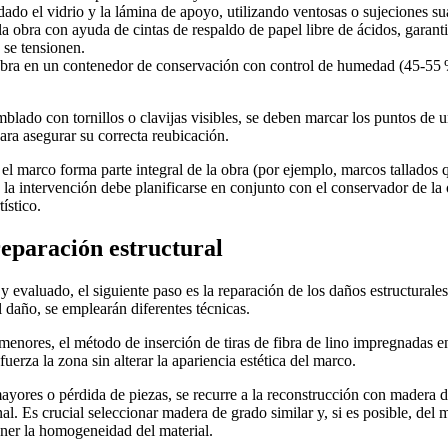
dado el vidrio y la lámina de apoyo, utilizando ventosas o sujeciones su
 obra con ayuda de cintas de respaldo de papel libre de ácidos, garant
o se tensionen.
bra en un contenedor de conservación con control de humedad (45‑55
blado con tornillos o clavijas visibles, se deben marcar los puntos de un
para asegurar su correcta reubicación.
el marco forma parte integral de la obra (por ejemplo, marcos tallados 
 la intervención debe planificarse en conjunto con el conservador de la 
tístico.
reparación estructural
evaluado, el siguiente paso es la reparación de los daños estructural
l daño, se emplearán diferentes técnicas.
 menores, el método de inserción de tiras de fibra de lino impregnadas e
efuerza la zona sin alterar la apariencia estética del marco.
ayores o pérdida de piezas, se recurre a la reconstrucción con madera 
al. Es crucial seleccionar madera de grado similar y, si es posible, del
ner la homogeneidad del material.