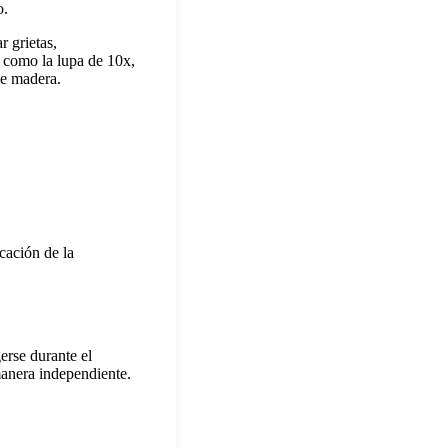
o.
 grietas,
 como la lupa de 10x,
de madera.
icación de la
erse durante el
manera independiente.