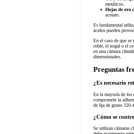
metálicos.
Hojas de oro 
acetato.
Es fundamental utiliz
ácidos pueden provoca
En el caso de que se 
roble, el nogal o el 
en una cámara climáti
dimensionales.
Preguntas fr
¿Es necesario re
En la mayoría de los 
compromete la adhere
de lija de grano 320‑
¿Cómo se contro
Se utilizan cámaras c
debe mantenerse entr