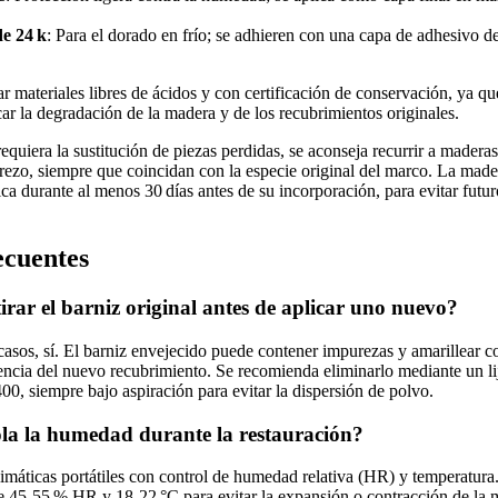
de 24 k
: Para el dorado en frío; se adhieren con una capa de adhesivo 
ar materiales libres de ácidos y con certificación de conservación, ya q
r la degradación de la madera y de los recubrimientos originales.
requiera la sustitución de piezas perdidas, se aconseja recurrir a madera
cerezo, siempre que coincidan con la especie original del marco. La made
ca durante al menos 30 días antes de su incorporación, para evitar fut
ecuentes
tirar el barniz original antes de aplicar uno nuevo?
casos, sí. El barniz envejecido puede contener impurezas y amarillear c
ncia del nuevo recubrimiento. Se recomienda eliminarlo mediante un li
400, siempre bajo aspiración para evitar la dispersión de polvo.
la la humedad durante la restauración?
limáticas portátiles con control de humedad relativa (HR) y temperatura
e 45‑55 % HR y 18‑22 °C para evitar la expansión o contracción de la 