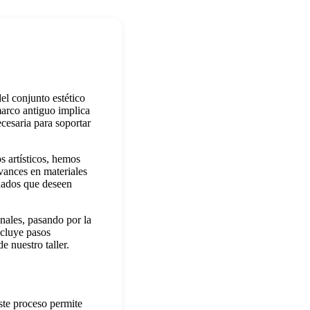
el conjunto estético
marco antiguo implica
ecesaria para soportar
 artísticos, hemos
vances en materiales
onados que deseen
inales, pasando por la
ncluye pasos
e nuestro taller.
ste proceso permite