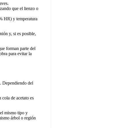
aves.
izando que el lienzo o
 % HR) y temperatura
ión y, si es posible,
que forman parte del
obra para evitar la
es. Dependiendo del
n cola de acetato es
del mismo tipo y
 mismo árbol o región