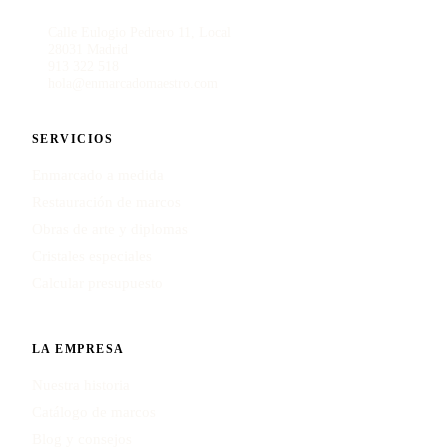
Calle Eulogio Pedrero 11, Local
28031 Madrid
913 322 518
hola@enmarcadomaestro.com
SERVICIOS
Enmarcado a medida
Restauración de marcos
Obras de arte y diplomas
Cristales especiales
Calcular presupuesto
LA EMPRESA
Nuestra historia
Catálogo de marcos
Blog y consejos