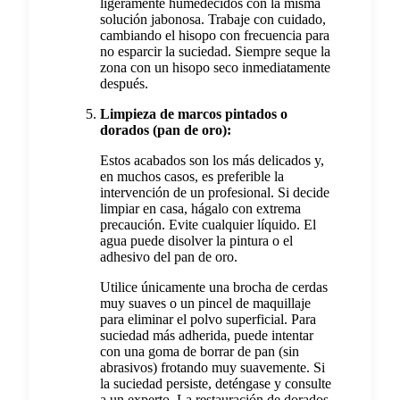
ligeramente humedecidos con la misma
solución jabonosa. Trabaje con cuidado,
cambiando el hisopo con frecuencia para
no esparcir la suciedad. Siempre seque la
zona con un hisopo seco inmediatamente
después.
Limpieza de marcos pintados o
dorados (pan de oro):
Estos acabados son los más delicados y,
en muchos casos, es preferible la
intervención de un profesional. Si decide
limpiar en casa, hágalo con extrema
precaución. Evite cualquier líquido. El
agua puede disolver la pintura o el
adhesivo del pan de oro.
Utilice únicamente una brocha de cerdas
muy suaves o un pincel de maquillaje
para eliminar el polvo superficial. Para
suciedad más adherida, puede intentar
con una goma de borrar de pan (sin
abrasivos) frotando muy suavemente. Si
la suciedad persiste, deténgase y consulte
a un experto. La restauración de dorados