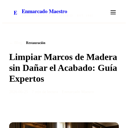
Enmarcado Maestro
E
ARTE Y TRADICIÓN · MADRID · EST. 1985
/
← Blog
Restauración
Limpiar Marcos de Madera
sin Dañar el Acabado: Guía
Expertos
2026-06-25
·
7 min
de lectura ·
Enmarcado Maestro