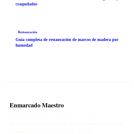
craquelados
Restauración
Guía completa de restauración de marcos de madera por
humedad
Enmarcado Maestro
ARTE Y TRADICIÓN · MADRID · EST. 1985
Más de 40 años protegiendo lo que más importa. Enmarcado
artesanal a medida en el corazón de Madrid.