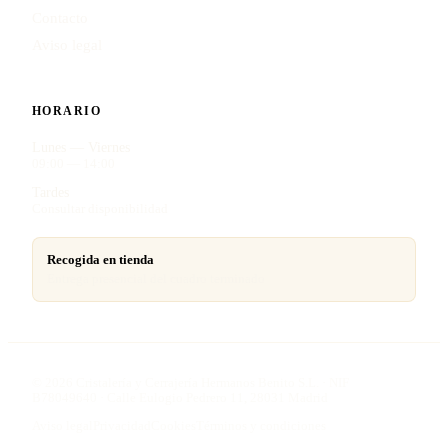
Contacto
Aviso legal
HORARIO
Lunes — Viernes
09:00 — 14:00
Tardes
Consultar disponibilidad
Recogida en tienda
Entrega presencial del cuadro terminado
©
2026
Cristalería y Cerrajería Hermanos Benito S.L. · NIF
B78049640 · Calle Eulogio Pedrero 11, 28031 Madrid
Aviso legal
Privacidad
Cookies
Términos y condiciones