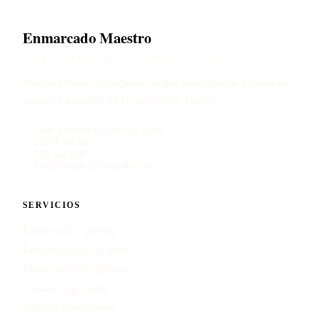
Enmarcado Maestro
ARTE Y TRADICIÓN · MADRID · EST. 1985
Más de 40 años protegiendo lo que más importa. Enmarcado
artesanal a medida en el corazón de Madrid.
Calle Eulogio Pedrero 11, Local
28031 Madrid
913 322 518
hola@enmarcadomaestro.com
SERVICIOS
Enmarcado a medida
Restauración de marcos
Obras de arte y diplomas
Cristales especiales
Calcular presupuesto