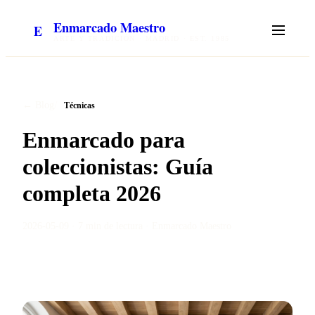
Enmarcado Maestro
E
ARTE Y TRADICIÓN · MADRID · EST. 1985
/
← Blog
Técnicas
Enmarcado para
coleccionistas: Guía
completa 2026
2026-05-09
·
7 min
de lectura ·
Enmarcado Maestro