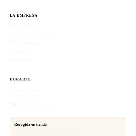
LA EMPRESA
Nuestra historia
Catálogo de marcos
Blog y consejos
Contacto
Aviso legal
HORARIO
Lunes — Viernes
09:00 — 14:00
Tardes
Consultar disponibilidad
Recogida en tienda
Entrega presencial del cuadro terminado