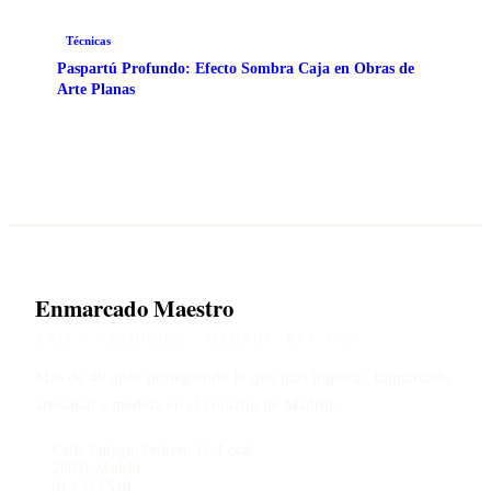
Técnicas
Paspartú Profundo: Efecto Sombra Caja en Obras de
Arte Planas
Enmarcado Maestro
ARTE Y TRADICIÓN · MADRID · EST. 1985
Más de 40 años protegiendo lo que más importa. Enmarcado
artesanal a medida en el corazón de Madrid.
Calle Eulogio Pedrero 11, Local
28031 Madrid
913 322 518