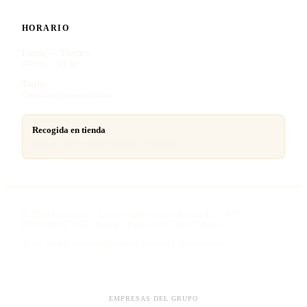
HORARIO
Lunes — Viernes
09:00 — 14:00
Tardes
Consultar disponibilidad
Recogida en tienda
Entrega presencial del cuadro terminado
©
2026
Cristalería y Cerrajería Hermanos Benito S.L. · NIF
B78049640 · Calle Eulogio Pedrero 11, 28031 Madrid
Aviso legal
Privacidad
Cookies
Términos y condiciones
EMPRESAS DEL GRUPO