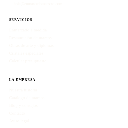
hola@enmarcadomaestro.com
SERVICIOS
Enmarcado a medida
Restauración de marcos
Obras de arte y diplomas
Cristales especiales
Calcular presupuesto
LA EMPRESA
Nuestra historia
Catálogo de marcos
Blog y consejos
Contacto
Aviso legal