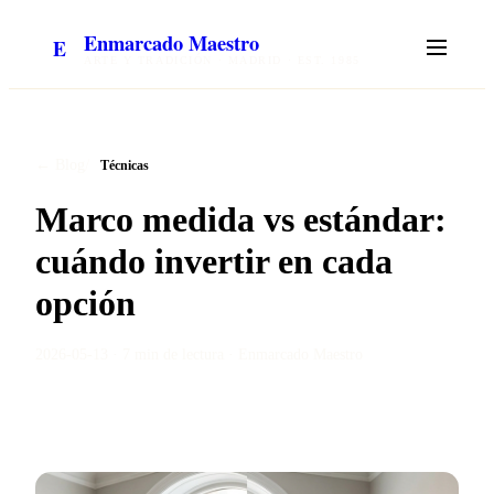
Enmarcado Maestro
E
ARTE Y TRADICIÓN · MADRID · EST. 1985
/
← Blog
Técnicas
Marco medida vs estándar:
cuándo invertir en cada
opción
2026-05-13
·
7 min
de lectura ·
Enmarcado Maestro