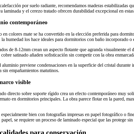
calefacción por suelo radiante, recomendamos maderas estabilizadas qu
a laminada y el cerezo tratado ofrecen durabilidad excepcional en estas
inio contemporáneo
 en colores mate se ha convertido en la elección preferida para dormito
a la humedad los hace ideales para dormitorios con baño incorporado o 
gados de 8-12mm crean un aspecto flotante que agranda visualmente el 
cobre satinado añaden sofisticación sin competir con la obra enmarcad
l aluminio previene condensaciones en la superficie del cristal durante
ra sin empañamientos matutinos.
arco visible
do directo sobre soporte rígido crea un efecto contemporáneo muy soli
ormato en dormitorios principales. La obra parece flotar en la pared, m
 especialmente bien con fotografías impresas en papel fotográfico o fin
 papel, se requiere un proceso de laminado especial que las protege sin a
 calidades para conservación