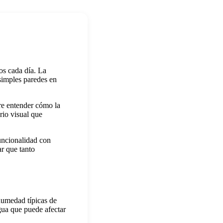
os cada día. La
simples paredes en
ere entender cómo la
brio visual que
uncionalidad con
ar que tanto
humedad típicas de
agua que puede afectar