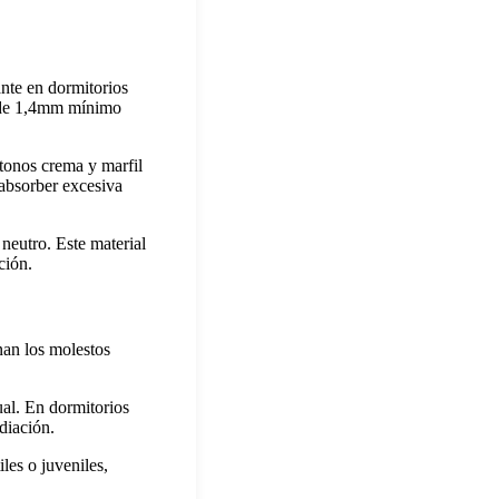
ante en dormitorios
o de 1,4mm mínimo
 tonos crema y marfil
 absorber excesiva
neutro. Este material
ción.
nan los molestos
ual. En dormitorios
adiación.
les o juveniles,