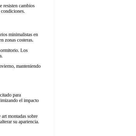
e resisten cambios
 condiciones.
rios minimalistas en
en zonas costeras.
dormitorio. Los
a.
 invierno, manteniendo
citado para
aximizando el impacto
e art montadas sobre
lterar su apariencia.