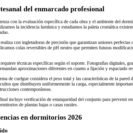
rtesanal del enmarcado profesional
enza con la evaluación específica de cada obra y el ambiente del dormi
lizamos la incidencia lumínica y estudiamos la paleta cromática existen
adas.
 realiza con ingletadoras de precisión que garantizan uniones perfectas 
icamos colas reversibles de pH neutro que permiten futuras modificaci
requiere técnicas específicas según el soporte. Fotografías digitales, gr
demandan aproximaciones diferentes en cuanto a fijación y espaciado resp
tema de cuelgue considera el peso total y las características de la pared 
cultos que distribuyen uniformemente la carga, especialmente importan
strucciones contemporáneas.
 final incluye verificación de estanqueidad del conjunto para prevenir e
rmitorios de plantas bajas o casas rurales.
dencias en dormitorios 2026
ido