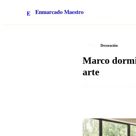
Enmarcado Maestro
E
ARTE Y TRADICIÓN · MADRID · EST. 1985
/
← Blog
Decoración
Marco dormit
arte
2026-05-29
·
7 min
de lectura