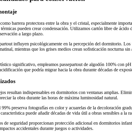
montaje
 como barrera protectora entre la obra y el cristal, especialmente import
s térmicas pueden crear condensación. Utilizamos cartón libre de ácid
servación a largo plazo.
partout influyen psicológicamente en la percepción del dormitorio. Los
atinal, mientras que los grises medios crean sofisticación nocturna sin
rtístico significativo, empleamos passepartout de algodón 100% con pH 
cidificación que podría migrar hacia la obra durante décadas de exposi
lizados
flejos resultan indispensables en dormitorios con ventanas amplias. Elimi
preciar la obra durante las horas de máxima luminosidad natural.
99% preserva fotografías en color y acuarelas de la decoloración grad
a característica puede añadir décadas de vida útil a obras sensibles a la r
os de seguridad proporcionan protección adicional en dormitorios infanti
impactos accidentales durante juegos o actividades.