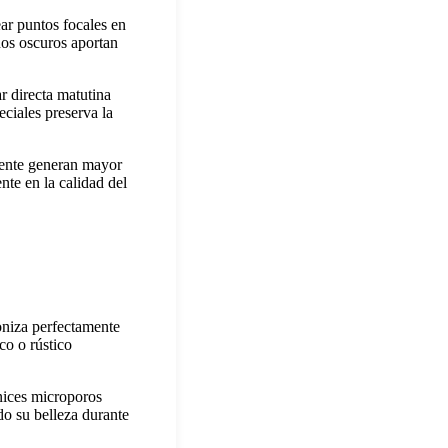
ar puntos focales en
nos oscuros aportan
r directa matutina
ciales preserva la
mente generan mayor
nte en la calidad del
oniza perfectamente
co o rústico
nices microporos
do su belleza durante