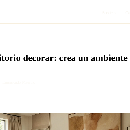
Servicios
Ca
orio decorar: crea un ambiente 
 ·
Enmarcado Maestro