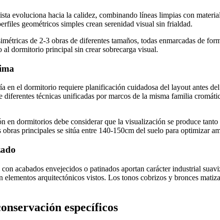
sta evoluciona hacia la calidez, combinando líneas limpias con materia
erfiles geométricos simples crean serenidad visual sin frialdad.
imétricas de 2-3 obras de diferentes tamaños, todas enmarcadas de for
al dormitorio principal sin crear sobrecarga visual.
tima
ía en el dormitorio requiere planificación cuidadosa del layout antes d
diferentes técnicas unificadas por marcos de la misma familia cromáti
.
ón en dormitorios debe considerar que la visualización se produce tanto
s obras principales se sitúa entre 140-150cm del suelo para optimizar a
zado
con acabados envejecidos o patinados aportan carácter industrial suavi
on elementos arquitectónicos vistos. Los tonos cobrizos y bronces mati
onservación específicos