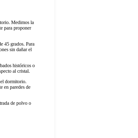
torio. Medimos la
te para proponer
de 45 grados. Para
ones sin dañar el
abados históricos o
ecto al cristal.
del dormitorio.
te en paredes de
ntrada de polvo o