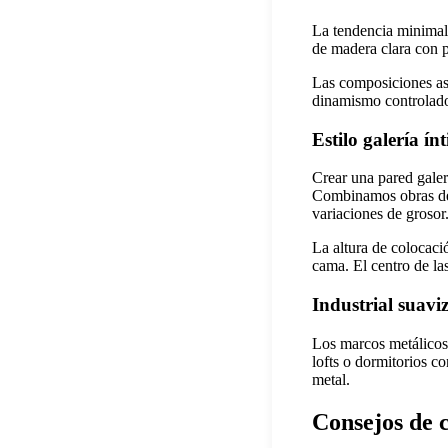
La tendencia minimali
de madera clara con p
Las composiciones as
dinamismo controlado 
Estilo galería ín
Crear una pared galer
Combinamos obras de 
variaciones de grosor
La altura de colocaci
cama. El centro de la
Industrial suavi
Los marcos metálicos 
lofts o dormitorios c
metal.
Consejos de c