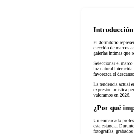
Introducción
El dormitorio repres
elección de marcos a
galerías íntimas que r
Seleccionar el marco 
luz natural interactúa
favorezca el descanso
La tendencia actual e
expresión artística p
valoramos en 2026.
¿Por qué imp
Un enmarcado profesio
esta estancia. Durant
fotografías, grabados