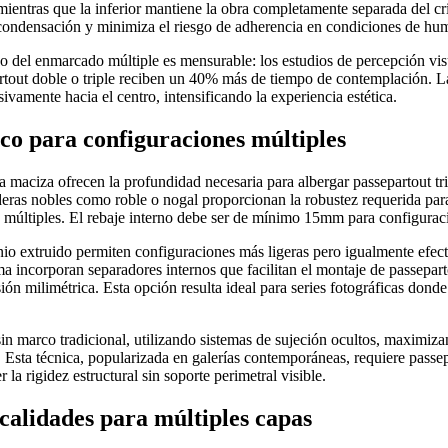
 mientras que la inferior mantiene la obra completamente separada del cri
 condensación y minimiza el riesgo de adherencia en condiciones de hu
o del enmarcado múltiple es mensurable: los estudios de percepción vi
artout doble o triple reciben un 40% más de tiempo de contemplación. 
ivamente hacia el centro, intensificando la experiencia estética.
co para configuraciones múltiples
maciza ofrecen la profundidad necesaria para albergar passepartout tr
deras nobles como roble o nogal proporcionan la robustez requerida para
s múltiples. El rebaje interno debe ser de mínimo 15mm para configuraci
nio extruido permiten configuraciones más ligeras pero igualmente efect
a incorporan separadores internos que facilitan el montaje de passepar
ón milimétrica. Esta opción resulta ideal para series fotográficas donde
.
in marco tradicional, utilizando sistemas de sujeción ocultos, maximiza
. Esta técnica, popularizada en galerías contemporáneas, requiere pass
la rigidez estructural sin soporte perimetral visible.
calidades para múltiples capas