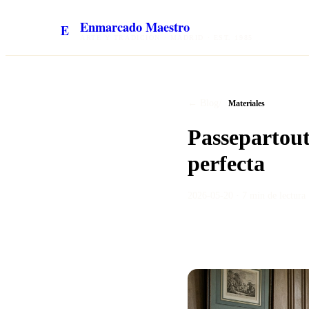
Enmarcado Maestro
E
ARTE Y TRADICIÓN · MADRID · EST. 1985
/
← Blog
Materiales
Passepartout
perfecta
2026-05-20
·
7 min
de lectura