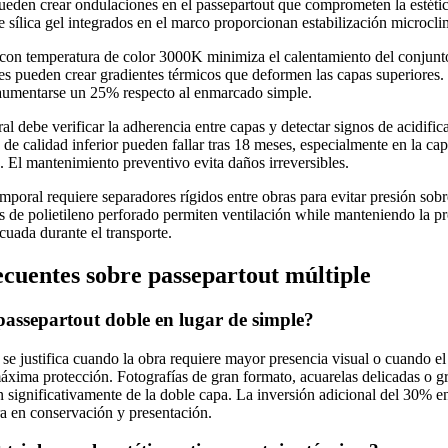
ueden crear ondulaciones en el passepartout que comprometen la estéti
 sílica gel integrados en el marco proporcionan estabilización microcli
on temperatura de color 3000K minimiza el calentamiento del conjunto
es pueden crear gradientes térmicos que deformen las capas superiores.
aumentarse un 25% respecto al enmarcado simple.
l debe verificar la adherencia entre capas y detectar signos de acidific
 de calidad inferior pueden fallar tras 18 meses, especialmente en la ca
e. El mantenimiento preventivo evita daños irreversibles.
poral requiere separadores rígidos entre obras para evitar presión sobr
s de polietileno perforado permiten ventilación while manteniendo la p
uada durante el transporte.
ecuentes sobre passepartout múltiple
assepartout doble en lugar de simple?
 se justifica cuando la obra requiere mayor presencia visual o cuando e
xima protección. Fotografías de gran formato, acuarelas delicadas o g
an significativamente de la doble capa. La inversión adicional del 30% e
a en conservación y presentación.