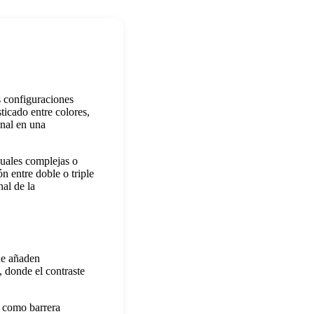
s configuraciones
ticado entre colores,
onal en una
suales complejas o
ón entre doble o triple
nal de la
ue añaden
, donde el contraste
a como barrera