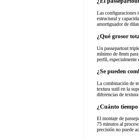
¿El passepartout 
Las configuraciones t
estructural y capacid
amortiguador de dila
¿Qué grosor tota
Un passepartout trip
mínimo de 8mm para in
perfil, especialmente
¿Se pueden combi
La combinación de text
textura sutil en la su
diferencias de textur
¿Cuánto tiempo r
El montaje de passepa
75 minutos al proceso
precisión no puede ac