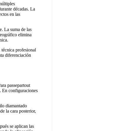
últiples
durante décadas. La
ectos en las
le. La suma de las
seográfico elimina
nica.
 técnica profesional
ta diferenciación
Para passepartout
o. En configuraciones
filo diamantado
e la cara posterior,
pués se aplican las