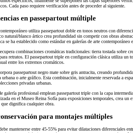
puntos específicos, finalmente se superponen las capas superiores verifi
icos. Cada paso requiere verificación antes de proceder al siguiente.
dencias en passepartout múltiple
 contemporáneo utiliza passepartout doble en tonos neutros con diferenci
 natural/blanco ártico crea profundidad sin competir con obras abstract
ica se ha establecido como estándar en galerías de arte contemporáneo 
recupera combinaciones cromáticas tradicionales: tierra tostada sobre cre
ara retratos. El passepartout triple en configuración clásica utiliza un 
ual entre los extremos cromáticos.
incorpora passepartout negro mate sobre gris antracita, creando profundi
ía urbana o arte gráfico. Esta combinación, inicialmente reservada a espa
olecciones privadas urbanas.
e galería profesional emplean passepartout triple con la capa intermedi
utilizada en el Museo Reina Sofía para exposiciones temporales, crea un
que dignifica cualquier obra.
conservación para montajes múltiples
ebe mantenerse entre 45-55% para evitar dilataciones diferenciales ent