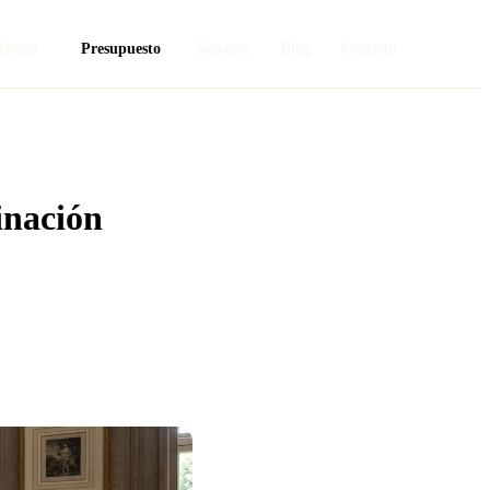
tálogo
Presupuesto
Nosotros
Blog
Contacto
inación