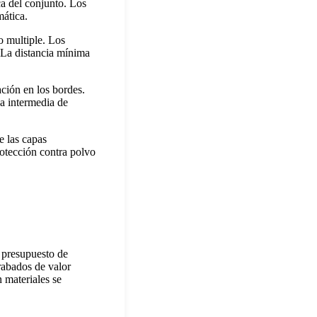
ca del conjunto. Los
mática.
 multiple. Los
 La distancia mínima
ación en los bordes.
pa intermedia de
e las capas
rotección contra polvo
l presupuesto de
rabados de valor
n materiales se