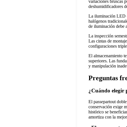
variaciones bruscas p
deshumidificadores de
La iluminación LED c
halógenos tradicional
de iluminación debe 
La inspección semestra
Las cintas de montaje
configuraciones tripl
El almacenamiento tem
superiores. Las funda
y manipulación inadec
Preguntas fr
¿Cuándo elegir p
El passepartout doble
conservación exige má
histórico se benefici
amortiza con la mejor