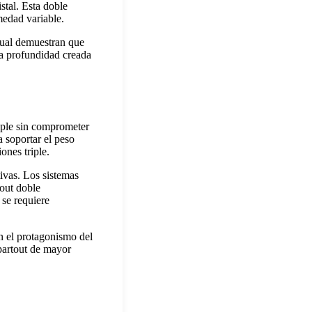
stal. Esta doble
medad variable.
sual demuestran que
La profundidad creada
iple sin comprometer
 soportar el peso
ones triple.
ivas. Los sistemas
tout doble
 se requiere
n el protagonismo del
epartout de mayor