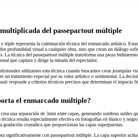
multiplicada del passepartout múltiple
 y triple representa la culminación técnica del enmarcado artístico. Esta
den profundidad visual a cualquier obra, sino que crean un diálogo sofis
s. La técnica del passepartout múltiple transforma una pieza bidimensi
ional que captura y dirige la mirada del espectador.
esionales utilizamos esta técnica cuando buscamos crear jerarquías vi
e un tratamiento especial por su valor artístico o sentimental. La decisi
ual: responde a criterios técnicos precisos que determinan el impacto fi
orta el enmarcado múltiple?
e crea una separación de 3mm entre capas, generando sombras sutiles q
 técnica resulta especialmente efectiva en fotografías en blanco y negro
 la gradación cromática que proporcionan las capas superpuestas.
a significativamente con passepartout múltiple. La capa superior actú