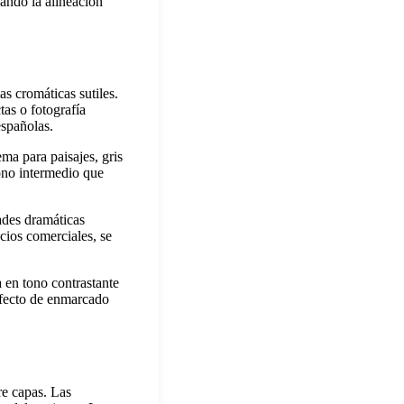
cando la alineación
as cromáticas sutiles.
as o fotografía
españolas.
ma para paisajes, gris
tono intermedio que
dades dramáticas
cios comerciales, se
a en tono contrastante
 efecto de enmarcado
re capas. Las