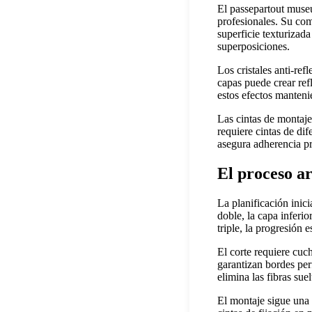
El passepartout museu
profesionales. Su com
superficie texturizada
superposiciones.
Los cristales anti-re
capas puede crear ref
estos efectos manteni
Las cintas de montaje
requiere cintas de di
asegura adherencia pr
El proceso ar
La planificación inic
doble, la capa inferi
triple, la progresión
El corte requiere cuc
garantizan bordes per
elimina las fibras sue
El montaje sigue una 