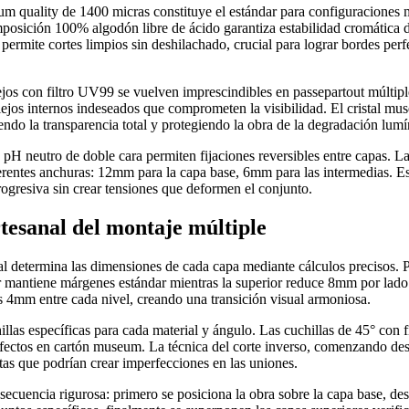
m quality de 1400 micras constituye el estándar para configuraciones m
posición 100% algodón libre de ácido garantiza estabilidad cromática 
 permite cortes limpios sin deshilachado, crucial para lograr bordes perf
flejos con filtro UV99 se vuelven imprescindibles en passepartout múltip
lejos internos indeseados que comprometen la visibilidad. El cristal mu
endo la transparencia total y protegiendo la obra de la degradación lumí
 pH neutro de doble cara permiten fijaciones reversibles entre capas. La
ferentes anchuras: 12mm para la capa base, 6mm para las intermedias. Es
ogresiva sin crear tensiones que deformen el conjunto.
tesanal del montaje múltiple
ial determina las dimensiones de cada capa mediante cálculos precisos. 
or mantiene márgenes estándar mientras la superior reduce 8mm por lad
 es 4mm entre cada nivel, creando una transición visual armoniosa.
hillas específicas para cada material y ángulo. Las cuchillas de 45° con 
fectos en cartón museum. La técnica del corte inverso, comenzando desd
ltas que podrían crear imperfecciones en las uniones.
secuencia rigurosa: primero se posiciona la obra sobre la capa base, des