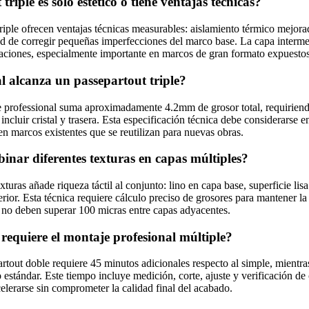
triple es solo estético o tiene ventajas técnicas?
riple ofrecen ventajas técnicas measurables: aislamiento térmico mejor
ad de corregir pequeñas imperfecciones del marco base. La capa interm
taciones, especialmente importante en marcos de gran formato expuesto
l alcanza un passepartout triple?
le professional suma aproximadamente 4.2mm de grosor total, requirien
cluir cristal y trasera. Esta especificación técnica debe considerarse en
 en marcos existentes que se reutilizan para nuevas obras.
nar diferentes texturas en capas múltiples?
uras añade riqueza táctil al conjunto: lino en capa base, superficie lisa
perior. Esta técnica requiere cálculo preciso de grosores para mantener la
a no deben superar 100 micras entre capas adyacentes.
equiere el montaje profesional múltiple?
rtout doble requiere 45 minutos adicionales respecto al simple, mientras
 estándar. Este tiempo incluye medición, corte, ajuste y verificación de
elerarse sin comprometer la calidad final del acabado.