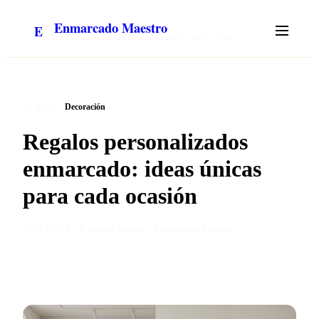
Enmarcado Maestro
E
ARTE Y TRADICIÓN · MADRID · EST. 1985
/
← Blog
Decoración
Regalos personalizados
enmarcado: ideas únicas
para cada ocasión
2026-04-17
·
8 min
de lectura ·
Enmarcado Maestro