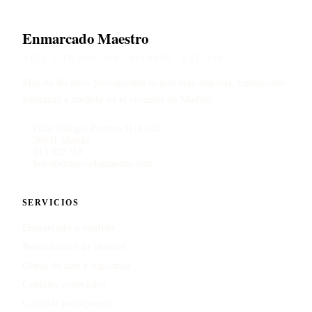
Enmarcado Maestro
ARTE Y TRADICIÓN · MADRID · EST. 1985
Más de 40 años protegiendo lo que más importa. Enmarcado
artesanal a medida en el corazón de Madrid.
Calle Eulogio Pedrero 11, Local
28031 Madrid
913 322 518
hola@enmarcadomaestro.com
SERVICIOS
Enmarcado a medida
Restauración de marcos
Obras de arte y diplomas
Cristales especiales
Calcular presupuesto