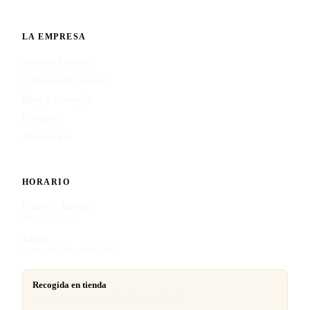
LA EMPRESA
Nuestra historia
Catálogo de marcos
Blog y consejos
Contacto
Aviso legal
HORARIO
Lunes — Viernes
09:00 — 14:00
Tardes
Consultar disponibilidad
Recogida en tienda
Entrega presencial del cuadro terminado