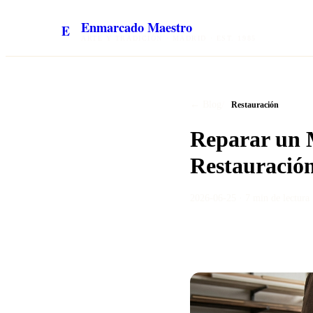
Enmarcado Maestro
E
ARTE Y TRADICIÓN · MADRID · EST. 1985
/
← Blog
Restauración
Reparar un M
Restauración
2026-06-25
·
7 min
de lectura