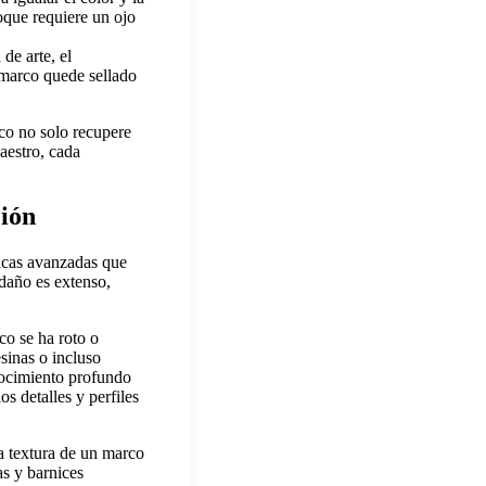
oque requiere un ojo
de arte, el
 marco quede sellado
co no solo recupere
aestro, cada
ción
nicas avanzadas que
 daño es extenso,
co se ha roto o
sinas o incluso
nocimiento profundo
os detalles y perfiles
la textura de un marco
as y barnices