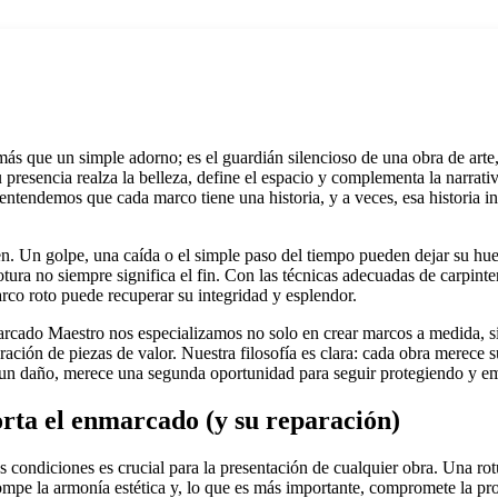
 que un simple adorno; es el guardián silencioso de una obra de arte,
 presencia realza la belleza, define el espacio y complementa la narrati
tendemos que cada marco tiene una historia, y a veces, esa historia i
n. Un golpe, una caída o el simple paso del tiempo pueden dejar su huel
tura no siempre significa el fin. Con las técnicas adecuadas de carpinte
rco roto puede recuperar su integridad y esplendor.
cado Maestro nos especializamos no solo en crear marcos a medida, si
ración de piezas de valor. Nuestra filosofía es clara: cada obra merece s
 un daño, merece una segunda oportunidad para seguir protegiendo y e
rta el enmarcado (y su reparación)
 condiciones es crucial para la presentación de cualquier obra. Una ro
 rompe la armonía estética y, lo que es más importante, compromete la pro