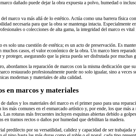
marco dañado puede dejar la obra expuesta a polvo, humedad o inclus
 del marco va más allá de lo estético. Actúa como una barrera física con
bilidad necesaria para que la obra se mantenga intacta. Especialmente en
rofesionales o colecciones de alta gama, la integridad del marco es vita
es solo una cuestión de estética; es un acto de preservación. Es mantene
en muchos casos, el valor económico de la obra. Un marco bien reparad
r y proteger, asegurando que la pieza pueda ser disfrutada por muchas 
, abordamos la reparación de marcos con la misma dedicación que su 
co restaurado profesionalmente puede no solo igualar, sino a veces su
cnicas modernas y materiales de alta calidad.
os en marcos y materiales
de daños y los materiales del marco es el primer paso para una reparac
 los más comunes en el enmarcado artístico y, por ende, los que más 
ía. Las roturas más frecuentes incluyen esquinas abiertas debido a golpes
ias en tramos rectos o daños por humedad que debilitan la madera.
ial predilecto por su versatilidad, calidez y capacidad de ser trabajada 
el pino hasta las más duras como el roble o el nogal, cada tipo presenta