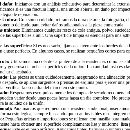
l daño:
Iniciamos con un análisis exhaustivo para determinar la extensi
tificamos si es una fractura limpia, una unión abierta, un daño por impa
rategia de reparación.
 la obra:
Con sumo cuidado, retiramos la obra de arte, la fotografía, el
momento delicado para evitar daños adicionales a la pieza enmarcada.
as uniones:
Eliminamos cualquier resto de cola antigua, polvo, sucieda
de las superficies a unir. Una superficie limpia es esencial para una adh
 las superficies:
Si es necesario, lijamos suavemente los bordes de la f
n ajuste perfecto. En algunos casos, se realizan pequeños cortes para op
cola:
Utilizamos una cola de carpintero de alta resistencia, como las ali
 y generosa en ambas superficies de la unión. La cantidad justa es cla
nchar el acabado.
sado:
Las piezas se unen cuidadosamente, asegurando una alineación pe
después, se aplican sargentos o prensas de esquina para ejercer una pr
tal verificar la escuadra del marco en este punto.
cado:
Respetamos escrupulosamente los tiempos de secado recomendados
 pueden variar desde unas pocas horas hasta un día completo. No precipi
a la solidez de la unión.
ional):
Para marcos que requieran una resistencia adicional, insertamos
orma estratégica, siempre buscando que sean invisibles o se integren e
do:
Pequeñas grietas o imperfecciones se rellenan con masilla para made
mente hasta obtener una superficie completamente lisa y uniforme, lista 
toque:
Este es el paso artístico. Aplicamos tintes, barnices o pinturas par