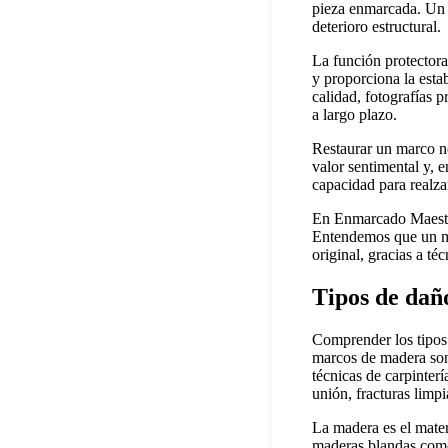
pieza enmarcada. Un 
deterioro estructural.
La función protectora
y proporciona la esta
calidad, fotografías p
a largo plazo.
Restaurar un marco no 
valor sentimental y, 
capacidad para realza
En Enmarcado Maestro
Entendemos que un mar
original, gracias a té
Tipos de dañ
Comprender los tipos 
marcos de madera son
técnicas de carpinter
unión, fracturas limp
La madera es el mater
maderas blandas como 