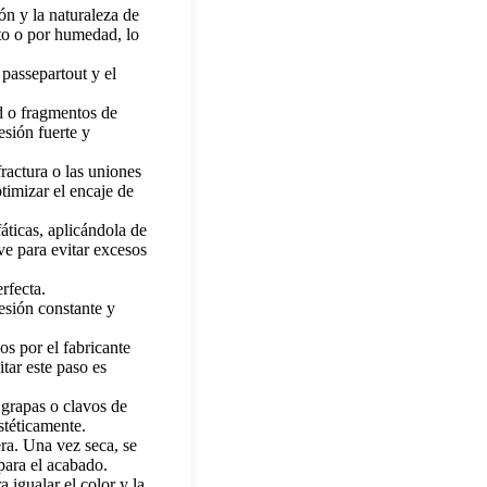
ón y la naturaleza de
cto o por humedad, lo
 passepartout y el
d o fragmentos de
esión fuerte y
ractura o las uniones
timizar el encaje de
fáticas, aplicándola de
ve para evitar excesos
rfecta.
esión constante y
 por el fabricante
tar este paso es
 grapas o clavos de
stéticamente.
ra. Una vez seca, se
para el acabado.
a igualar el color y la