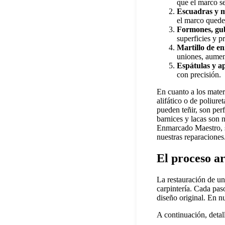
que el marco se
Escuadras y m
el marco quede
Formones, gubi
superficies y p
Martillo de e
uniones, aument
Espátulas y ap
con precisión.
En cuanto a los materi
alifático o de poliur
pueden teñir, son per
barnices y lacas son 
Enmarcado Maestro, s
nuestras reparaciones
El proceso ar
La restauración de u
carpintería. Cada paso
diseño original. En n
A continuación, detal