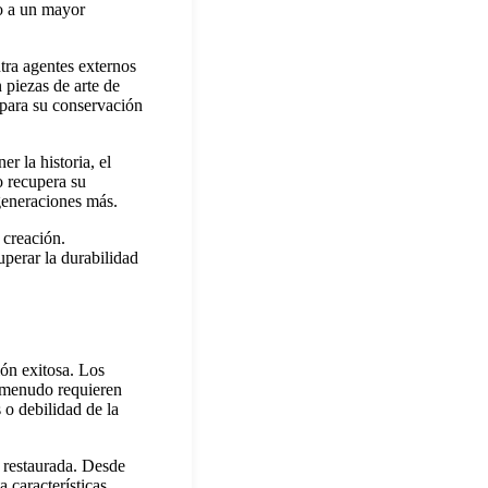
o a un mayor
tra agentes externos
 piezas de arte de
l para su conservación
r la historia, el
o recupera su
generaciones más.
creación.
perar la durabilidad
ión exitosa. Los
a menudo requieren
 o debilidad de la
y restaurada. Desde
 características