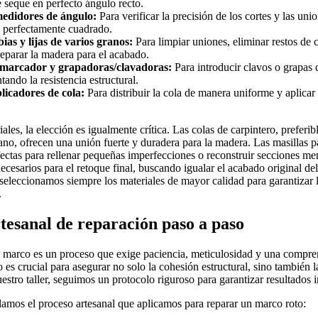
 seque en perfecto ángulo recto.
edidores de ángulo:
Para verificar la precisión de los cortes y las un
 perfectamente cuadrado.
as y lijas de varios granos:
Para limpiar uniones, eliminar restos de c
reparar la madera para el acabado.
nmarcador y grapadoras/clavadoras:
Para introducir clavos o grapas 
ando la resistencia estructural.
licadores de cola:
Para distribuir la cola de manera uniforme y aplicar 
ales, la elección es igualmente crítica. Las colas de carpintero, preferi
etano, ofrecen una unión fuerte y duradera para la madera. Las masillas 
fectas para rellenar pequeñas imperfecciones o reconstruir secciones men
necesarios para el retoque final, buscando igualar el acabado original d
eleccionamos siempre los materiales de mayor calidad para garantizar 
.
tesanal de reparación paso a paso
n marco es un proceso que exige paciencia, meticulosidad y una compre
 es crucial para asegurar no solo la cohesión estructural, sino también la
uestro taller, seguimos un protocolo riguroso para garantizar resultados 
lamos el proceso artesanal que aplicamos para reparar un marco roto: