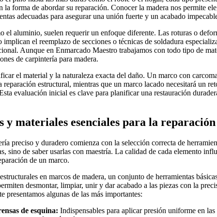
n la forma de abordar su reparación. Conocer la madera nos permite elegi
ientas adecuadas para asegurar una unión fuerte y un acabado impecabl
o el aluminio, suelen requerir un enfoque diferente. Las roturas o def
implican el reemplazo de secciones o técnicas de soldadura especializ
dicional. Aunque en Enmarcado Maestro trabajamos con todo tipo de mater
iones de carpintería para madera.
ficar el material y la naturaleza exacta del daño. Un marco con carcoma
la reparación estructural, mientras que un marco lacado necesitará un ret
Esta evaluación inicial es clave para planificar una restauración durader
 y materiales esenciales para la reparación
ería preciso y duradero comienza con la selección correcta de herramien
las, sino de saber usarlas con maestría. La calidad de cada elemento infl
 reparación de un marco.
 estructurales en marcos de madera, un conjunto de herramientas básicas
ermiten desmontar, limpiar, unir y dar acabado a las piezas con la preci
te presentamos algunas de las más importantes:
rensas de esquina:
Indispensables para aplicar presión uniforme en las