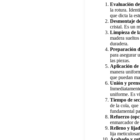
Evaluación de
la rotura. Iden
que dicta la est
Desmontaje de
cristal. Es un 
Limpieza de l
madera sueltos 
duradera.
Preparación de
para asegurar u
las piezas.
Aplicación de 
manera uniforme
que puedan ma
Unión y pren
Inmediatamente 
uniforme. Es vi
Tiempo de se
de la cola, que
fundamental par
Refuerzo (opc
enmarcador de f
Relleno y lija
lija meticulosa
Acabado y re