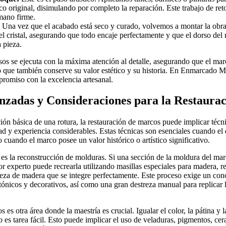
co original, disimulando por completo la reparación. Este trabajo de ret
mano firme.
Una vez que el acabado está seco y curado, volvemos a montar la obra 
el cristal, asegurando que todo encaje perfectamente y que el dorso del
a pieza.
os se ejecuta con la máxima atención al detalle, asegurando que el mar
o que también conserve su valor estético y su historia. En Enmarcado M
romiso con la excelencia artesanal.
nzadas y Consideraciones para la Restaura
ción básica de una rotura, la restauración de marcos puede implicar téc
ad y experiencia considerables. Estas técnicas son esenciales cuando el
 cuando el marco posee un valor histórico o artístico significativo.
 es la reconstrucción de molduras. Si una sección de la moldura del mar
or experto puede recrearla utilizando masillas especiales para madera, re
ieza de madera que se integre perfectamente. Este proceso exige un co
ctónicos y decorativos, así como una gran destreza manual para replicar l
 es otra área donde la maestría es crucial. Igualar el color, la pátina y 
 es tarea fácil. Esto puede implicar el uso de veladuras, pigmentos, cer