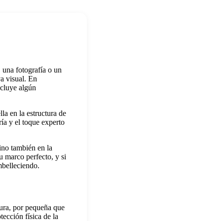
 una fotografía o un
va visual. En
ncluye algún
la en la estructura de
ría y el toque experto
no también en la
u marco perfecto, y si
mbelleciendo.
tura, por pequeña que
tección física de la