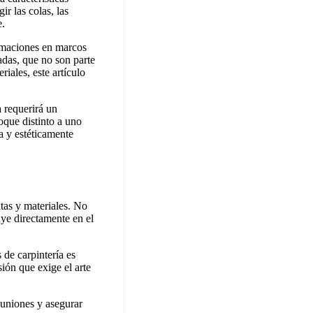
r las colas, las
e.
ormaciones en marcos
adas, que no son parte
iales, este artículo
 requerirá un
oque distinto a uno
a y estéticamente
tas y materiales. No
uye directamente en el
 de carpintería es
sión que exige el arte
 uniones y asegurar