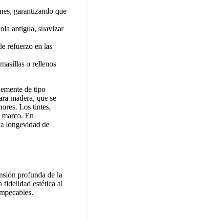
iones, garantizando que
ola antigua, suavizar
de refuerzo en las
masillas o rellenos
blemente de tipo
para madera, que se
ores. Los tintes,
el marco. En
la longevidad de
nsión profunda de la
 fidelidad estética al
impecables.