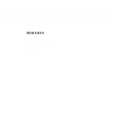
HORARIO
Lunes — Viernes
09:00 — 14:00
Tardes
Consultar disponibilidad
Recogida en tienda
Entrega presencial del cuadro terminado
Aviso legal
Privacidad
Cookies
Términos y condiciones