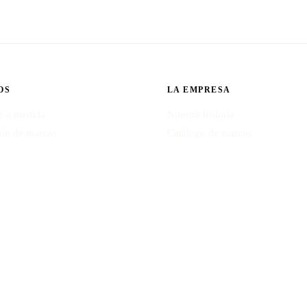
OS
LA EMPRESA
 a medida
Nuestra historia
ión de marcos
Catálogo de marcos
rte y diplomas
Blog y consejos
speciales
Contacto
resupuesto
Aviso legal
40 · Calle Eulogio Pedrero 11, 28031 Madrid