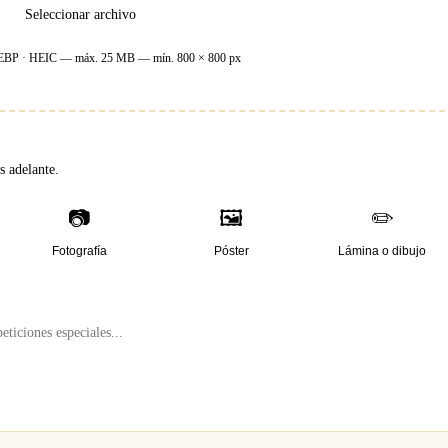
Seleccionar archivo
EBP · HEIC — máx.
25
MB — mín.
800
×
800
px
 adelante.
📷
🖼️
✏️
Fotografía
Póster
Lámina o dibujo