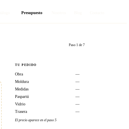
tálogo
Presupuesto
Nosotros
Blog
Contacto
Paso
1
de
7
TU PEDIDO
Obra
—
Moldura
—
Medidas
—
Paspartú
—
Vidrio
—
Trasera
—
El precio aparece en el paso 5