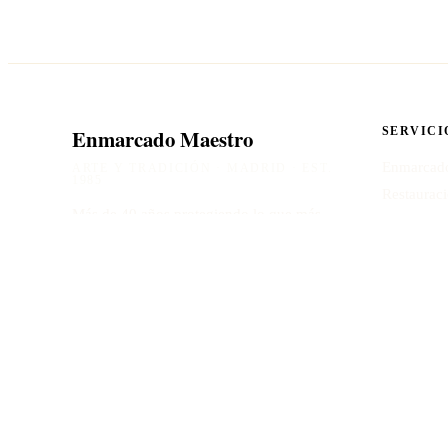
Enmarcado Maestro
SERVICI
Enmarcado
ARTE Y TRADICIÓN · MADRID · EST.
1985
Restaurac
Más de 40 años protegiendo lo que más
Obras de a
importa. Enmarcado artesanal a medida en
Cristales e
el corazón de Madrid.
Calcular p
Calle Eulogio Pedrero 11, Local
28031 Madrid
913 322 518
hola@enmarcadomaestro.com
©
2026
Cristalería y Cerrajería Hermanos Benito S.L. · NIF B780496