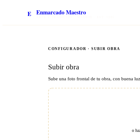
Enmarcado Maestro
E
ARTE Y TRADICIÓN · MADRID · EST. 1985
CONFIGURADOR ·
SUBIR OBRA
Subir obra
Sube una foto frontal de tu obra, con buena lu
o ha