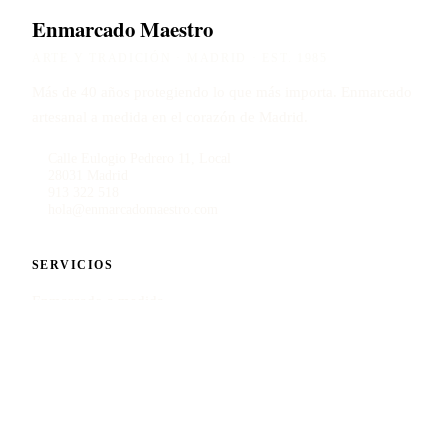
Enmarcado Maestro
ARTE Y TRADICIÓN · MADRID · EST. 1985
Más de 40 años protegiendo lo que más importa. Enmarcado
artesanal a medida en el corazón de Madrid.
Calle Eulogio Pedrero 11, Local
28031 Madrid
913 322 518
hola@enmarcadomaestro.com
SERVICIOS
Enmarcado a medida
Restauración de marcos
Obras de arte y diplomas
Cristales especiales
Calcular presupuesto