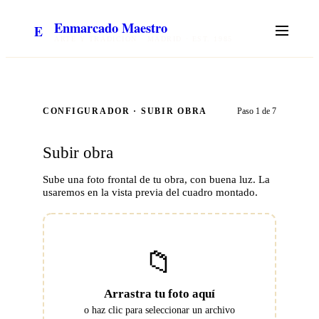
Enmarcado Maestro
E
ARTE Y TRADICIÓN · MADRID · EST. 1985
Paso
1
de
7
CONFIGURADOR ·
SUBIR OBRA
Subir obra
Sube una foto frontal de tu obra, con buena luz. La
usaremos en la vista previa del cuadro montado.
📁
Arrastra tu foto aquí
o haz clic para seleccionar un archivo