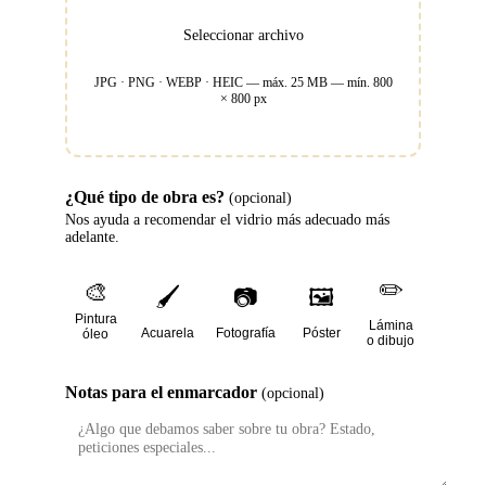
Seleccionar archivo
JPG · PNG · WEBP · HEIC — máx.
25
MB — mín.
800
×
800
px
¿Qué tipo de obra es?
(opcional)
Nos ayuda a recomendar el vidrio más adecuado más
adelante.
✏️
🎨
🖌️
📷
🖼️
Pintura
Lámina
Acuarela
Fotografía
Póster
óleo
o dibujo
Notas para el enmarcador
(opcional)