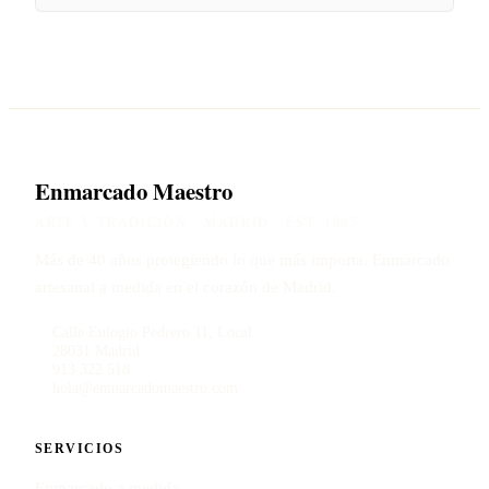
Enmarcado Maestro
ARTE Y TRADICIÓN · MADRID · EST. 1985
Más de 40 años protegiendo lo que más importa. Enmarcado
artesanal a medida en el corazón de Madrid.
Calle Eulogio Pedrero 11, Local
28031 Madrid
913 322 518
hola@enmarcadomaestro.com
SERVICIOS
Enmarcado a medida