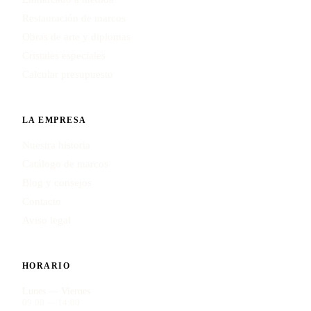
Restauración de marcos
Obras de arte y diplomas
Cristales especiales
Calcular presupuesto
LA EMPRESA
Nuestra historia
Catálogo de marcos
Blog y consejos
Contacto
Aviso legal
HORARIO
Lunes — Viernes
09:00 — 14:00