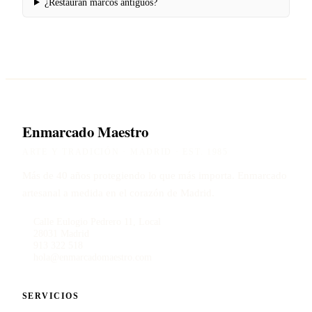
¿Restauran marcos antiguos?
Enmarcado Maestro
ARTE Y TRADICIÓN · MADRID · EST. 1985
Más de 40 años protegiendo lo que más importa. Enmarcado
artesanal a medida en el corazón de Madrid.
Calle Eulogio Pedrero 11, Local
28031 Madrid
913 322 518
hola@enmarcadomaestro.com
SERVICIOS