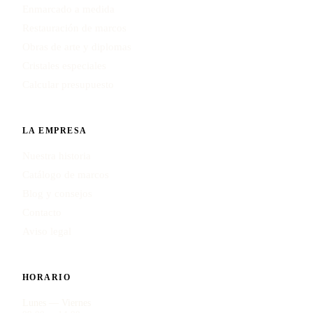
Enmarcado a medida
Restauración de marcos
Obras de arte y diplomas
Cristales especiales
Calcular presupuesto
LA EMPRESA
Nuestra historia
Catálogo de marcos
Blog y consejos
Contacto
Aviso legal
HORARIO
Lunes — Viernes