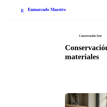
Enmarcado Maestro
E
ARTE Y TRADICIÓN · MADRID · EST. 1985
/
← Blog
Conservación Arte
Conservación
materiales
2026-05-26
·
7 min
de lectura