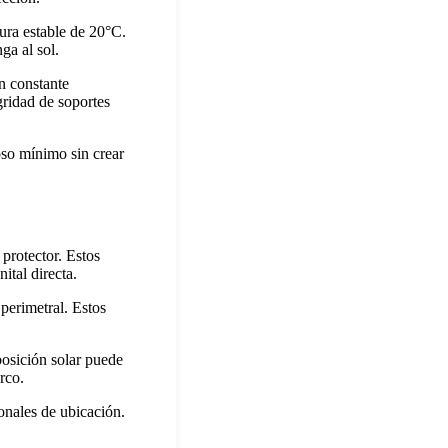
ura estable de 20°C.
ga al sol.
n constante
gridad de soportes
oso mínimo sin crear
 protector. Estos
ital directa.
perimetral. Estos
xposición solar puede
rco.
onales de ubicación.