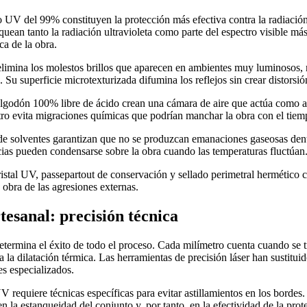
tro UV del 99% constituyen la protección más efectiva contra la radiació
quean tanto la radiación ultravioleta como parte del espectro visible más 
ca de la obra.
o elimina los molestos brillos que aparecen en ambientes muy luminosos,
a. Su superficie microtexturizada difumina los reflejos sin crear distorsió
algodón 100% libre de ácido crean una cámara de aire que actúa como a
ro evita migraciones químicas que podrían manchar la obra con el tiem
 de solventes garantizan que no se produzcan emanaciones gaseosas den
cias pueden condensarse sobre la obra cuando las temperaturas fluctúan
stal UV, passepartout de conservación y sellado perimetral hermético 
 obra de las agresiones externas.
tesanal: precisión técnica
termina el éxito de todo el proceso. Cada milímetro cuenta cuando se t
a la dilatación térmica. Las herramientas de precisión láser han sustituid
res especializados.
UV requiere técnicas específicas para evitar astillamientos en los bordes.
n la estanqueidad del conjunto y, por tanto, en la efectividad de la prot