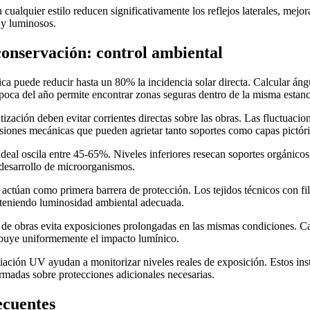
cualquier estilo reducen significativamente los reflejos laterales, mejo
uy luminosos.
conservación: control ambiental
ica puede reducir hasta un 80% la incidencia solar directa. Calcular áng
poca del año permite encontrar zonas seguras dentro de la misma estanc
tización deben evitar corrientes directas sobre las obras. Las fluctuacio
siones mecánicas que pueden agrietar tanto soportes como capas pictóri
deal oscila entre 45-65%. Niveles inferiores resecan soportes orgánicos
 desarrollo de microorganismos.
s actúan como primera barrera de protección. Los tejidos técnicos con f
teniendo luminosidad ambiental adecuada.
a de obras evita exposiciones prolongadas en las mismas condiciones. 
ibuye uniformemente el impacto lumínico.
iación UV ayudan a monitorizar niveles reales de exposición. Estos in
rmadas sobre protecciones adicionales necesarias.
ecuentes