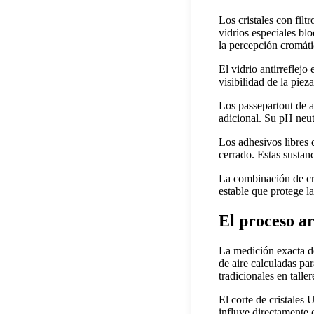
Los cristales con fil
vidrios especiales blo
la percepción cromáti
El vidrio antirreflej
visibilidad de la piez
Los passepartout de 
adicional. Su pH neut
Los adhesivos libres
cerrado. Estas sustan
La combinación de cri
estable que protege la
El proceso ar
La medición exacta de
de aire calculadas par
tradicionales en talle
El corte de cristales 
influye directamente e