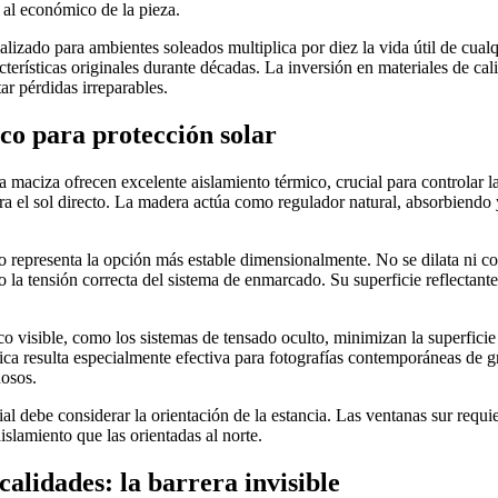
n al económico de la pieza.
izado para ambientes soleados multiplica por diez la vida útil de cualq
terísticas originales durante décadas. La inversión en materiales de cal
ar pérdidas irreparables.
co para protección solar
maciza ofrecen excelente aislamiento térmico, crucial para controlar la
ra el sol directo. La madera actúa como regulador natural, absorbiend
 representa la opción más estable dimensionalmente. No se dilata ni c
 la tensión correcta del sistema de enmarcado. Su superficie reflectante
o visible, como los sistemas de tensado oculto, minimizan la superficie
nica resulta especialmente efectiva para fotografías contemporáneas de 
osos.
ial debe considerar la orientación de la estancia. Las ventanas sur requ
slamiento que las orientadas al norte.
calidades: la barrera invisible