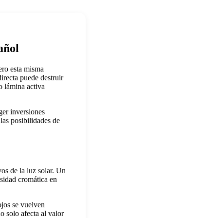
añol
pero esta misma
directa puede destruir
o lámina activa
ger inversiones
las posibilidades de
os de la luz solar. Un
nsidad cromática en
ojos se vuelven
o solo afecta al valor