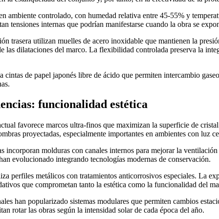
 en ambiente controlado, con humedad relativa entre 45-55% y temperat
tan tensiones internas que podrían manifestarse cuando la obra se expon
ión trasera utilizan muelles de acero inoxidable que mantienen la presió
 las dilataciones del marco. La flexibilidad controlada preserva la inte
ea cintas de papel japonés libre de ácido que permiten intercambio gase
nas.
dencias: funcionalidad estética
actual favorece marcos ultra-finos que maximizan la superficie de cristal
ombras proyectadas, especialmente importantes en ambientes con luz cen
as incorporan molduras con canales internos para mejorar la ventilación 
s han evolucionado integrando tecnologías modernas de conservación.
tiliza perfiles metálicos con tratamientos anticorrosivos especiales. La e
dativos que comprometan tanto la estética como la funcionalidad del ma
nales han popularizado sistemas modulares que permiten cambios estaci
itan rotar las obras según la intensidad solar de cada época del año.