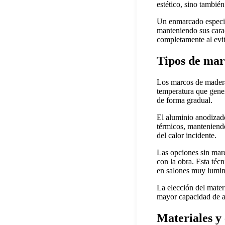
estético, sino tambié
Un enmarcado especial
manteniendo sus carac
completamente al evit
Tipos de mar
Los marcos de madera 
temperatura que gene
de forma gradual.
El aluminio anodizado
térmicos, manteniendo
del calor incidente.
Las opciones sin marc
con la obra. Esta téc
en salones muy lumin
La elección del mater
mayor capacidad de ai
Materiales y 