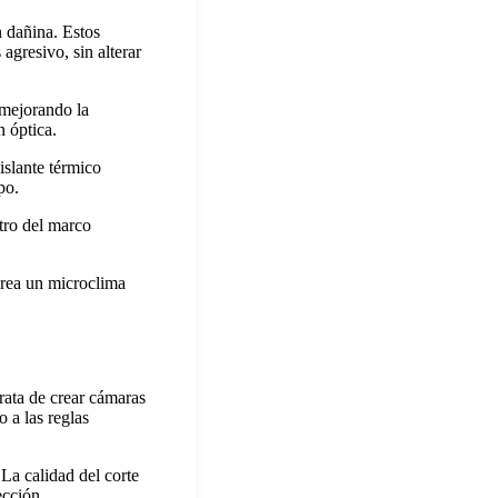
n dañina. Estos
agresivo, sin alterar
 mejorando la
n óptica.
islante térmico
po.
tro del marco
.
crea un microclima
rata de crear cámaras
o a las reglas
 La calidad del corte
ección.