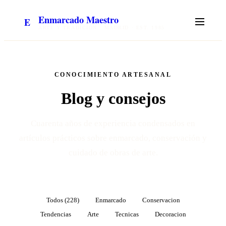
Enmarcado Maestro
E
ARTE Y TRADICIÓN · MADRID · EST. 1985
CONOCIMIENTO ARTESANAL
Blog y
consejos
Cuarenta años de experiencia condensados en
artículos prácticos sobre enmarcado, conservación y
cuidado de obras de arte.
Todos (
228
)
Enmarcado
Conservacion
Tendencias
Arte
Tecnicas
Decoracion