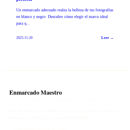
Un enmarcado adecuado realza la belleza de tus fotografías
en blanco y negro. Descubre cómo elegir el marco ideal
para q
...
Leer →
2025-11-20
Enmarcado Maestro
ARTE Y TRADICIÓN · MADRID · EST. 1985
Más de 40 años protegiendo lo que más importa. Enmarcado
artesanal a medida en el corazón de Madrid.
Calle Eulogio Pedrero 11, Local