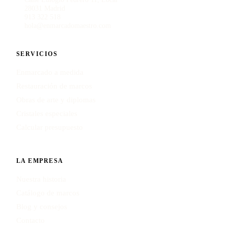
28031 Madrid
913 322 518
hola@enmarcadomaestro.com
SERVICIOS
Enmarcado a medida
Restauración de marcos
Obras de arte y diplomas
Cristales especiales
Calcular presupuesto
LA EMPRESA
Nuestra historia
Catálogo de marcos
Blog y consejos
Contacto