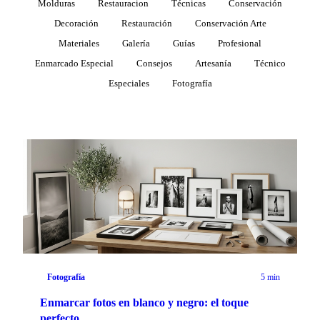
Molduras
Restauracion
Técnicas
Conservación
Decoración
Restauración
Conservación Arte
Materiales
Galería
Guías
Profesional
Enmarcado Especial
Consejos
Artesanía
Técnico
Especiales
Fotografía
5 min
Fotografía
Enmarcar fotos en blanco y negro: el toque
perfecto