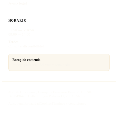
Aviso legal
HORARIO
Lunes — Viernes
09:00 — 14:00
Tardes
Consultar disponibilidad
Recogida en tienda
Entrega presencial del cuadro terminado
©
2026
Cristalería y Cerrajería Hermanos Benito S.L. · NIF
B78049640 · Calle Eulogio Pedrero 11, 28031 Madrid
Aviso legal
Privacidad
Cookies
Términos y condiciones