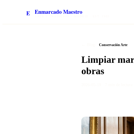
Enmarcado Maestro
E
ARTE Y TRADICIÓN · MADRID · EST. 1985
/
← Blog
Conservación Arte
Limpiar marc
obras
2026-05-19
·
7 min
de lectura