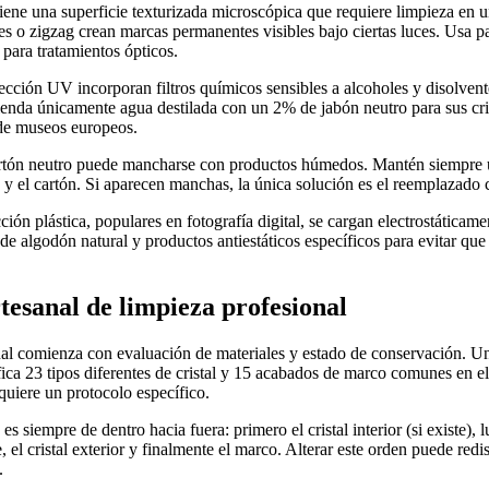
o tiene una superficie texturizada microscópica que requiere limpieza en u
s o zigzag crean marcas permanentes visibles bajo ciertas luces. Usa p
 para tratamientos ópticos.
tección UV incorporan filtros químicos sensibles a alcoholes y disolvent
enda únicamente agua destilada con un 2% de jabón neutro para sus cr
 de museos europeos.
artón neutro puede mancharse con productos húmedos. Mantén siempre
y el cartón. Si aparecen manchas, la única solución es el reemplazado
ción plástica, populares en fotografía digital, se cargan electrostáticam
 de algodón natural y productos antiestáticos específicos para evitar qu
tesanal de limpieza profesional
nal comienza con evaluación de materiales y estado de conservación. 
ica 23 tipos diferentes de cristal y 15 acabados de marco comunes en e
uiere un protocolo específico.
es siempre de dentro hacia fuera: primero el cristal interior (si existe), 
e, el cristal exterior y finalmente el marco. Alterar este orden puede redi
.