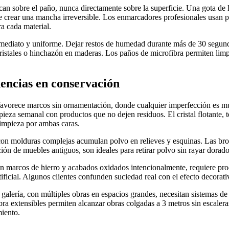
can sobre el paño, nunca directamente sobre la superficie. Una gota de 
e crear una mancha irreversible. Los enmarcadores profesionales usan 
ra cada material.
nmediato y uniforme. Dejar restos de humedad durante más de 30 segun
ristales o hinchazón en maderas. Los paños de microfibra permiten lim
dencias en conservación
 favorece marcos sin ornamentación, donde cualquier imperfección es mu
pieza semanal con productos que no dejen residuos. El cristal flotante, 
limpieza por ambas caras.
con molduras complejas acumulan polvo en relieves y esquinas. Las broc
ción de muebles antiguos, son ideales para retirar polvo sin rayar dorado
 con marcos de hierro y acabados oxidados intencionalmente, requiere pr
artificial. Algunos clientes confunden suciedad real con el efecto decorat
 galería, con múltiples obras en espacios grandes, necesitan sistemas de 
ra extensibles permiten alcanzar obras colgadas a 3 metros sin escalera
iento.