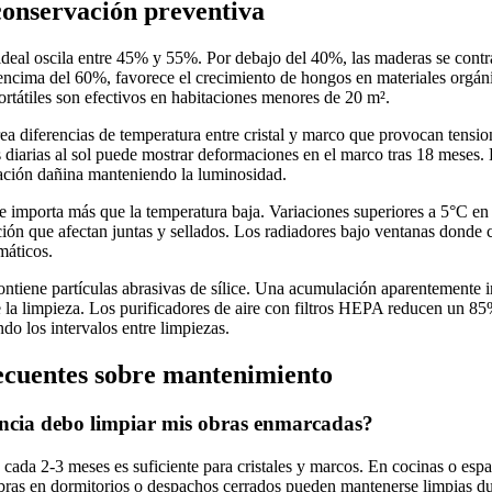
conservación preventiva
ideal oscila entre 45% y 55%. Por debajo del 40%, las maderas se cont
 encima del 60%, favorece el crecimiento de hongos en materiales orgán
rtátiles son efectivos en habitaciones menores de 20 m².
crea diferencias de temperatura entre cristal y marco que provocan tens
 diarias al sol puede mostrar deformaciones en el marco tras 18 meses.
iación dañina manteniendo la luminosidad.
e importa más que la temperatura baja. Variaciones superiores a 5°C en 
ción que afectan juntas y sellados. Los radiadores bajo ventanas donde
máticos.
ntiene partículas abrasivas de sílice. Una acumulación aparentemente i
te la limpieza. Los purificadores de aire con filtros HEPA reducen un 8
do los intervalos entre limpiezas.
ecuentes sobre mantenimiento
ncia debo limpiar mis obras enmarcadas?
cada 2-3 meses es suficiente para cristales y marcos. En cocinas o esp
ras en dormitorios o despachos cerrados pueden mantenerse limpias du