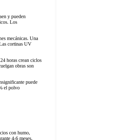
raen y pueden
icos. Los
iones mecánicas. Una
 Las cortinas UV
24 horas crean ciclos
 cuelgan obras son
nsignificante puede
5% el polvo
acios con humo,
rante 4-6 meses.