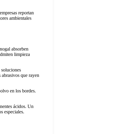
 empresas reportan
tores ambientales
 nogal absorben
admiten limpieza
 soluciones
s abrasivos que rayen
olvo en los bordes.
onentes ácidos. Un
s especiales.