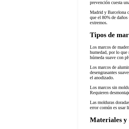
prevención cuesta una
Madrid y Barcelona co
que el 80% de daños 
extremos.
Tipos de marc
Los marcos de madera 
humedad, por lo que 
húmeda suave con pH
Los marcos de alumini
desengrasantes suaves
el anodizado.
Los marcos sin moldur
Requieren desmontaje 
Las molduras doradas
error común es usar l
Materiales y 