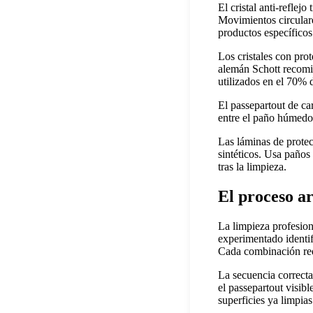
El cristal anti-reflej
Movimientos circulare
productos específicos
Los cristales con pro
alemán Schott recomi
utilizados en el 70%
El passepartout de c
entre el paño húmedo 
Las láminas de protec
sintéticos. Usa paños
tras la limpieza.
El proceso ar
La limpieza profesio
experimentado identif
Cada combinación req
La secuencia correcta 
el passepartout visibl
superficies ya limpias