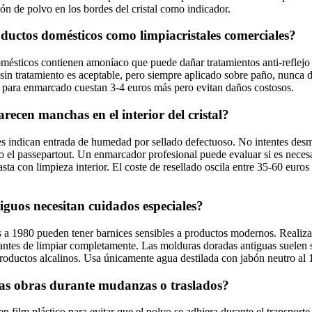
n de polvo en los bordes del cristal como indicador.
uctos domésticos como limpiacristales comerciales?
omésticos contienen amoníaco que puede dañar tratamientos anti-reflejo
s sin tratamiento es aceptable, pero siempre aplicado sobre paño, nunca 
s para enmarcado cuestan 3-4 euros más pero evitan daños costosos.
recen manchas en el interior del cristal?
s indican entrada de humedad por sellado defectuoso. No intentes desm
o el passepartout. Un enmarcador profesional puede evaluar si es necesa
sta con limpieza interior. El coste de resellado oscila entre 35-60 euro
guos necesitan cuidados especiales?
s a 1980 pueden tener barnices sensibles a productos modernos. Realiz
antes de limpiar completamente. Las molduras doradas antiguas suelen s
roductos alcalinos. Usa únicamente agua destilada con jabón neutro al
as obras durante mudanzas o traslados?
n film plástico para evitar que el polvo se adhiera durante el transporte