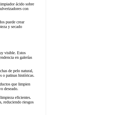
limpiador ácido sobre
pulverizadores con
dos puede crear
pieza y secado
y visible. Estos
tendencia en galerías
has de pelo natural,
s o patinas históricas.
oductos que limpien
ivo deseado.
limpieza eficientes.
s, reduciendo riesgos