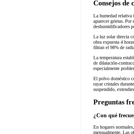
Consejos de 
La humedad relativa 
aparecer grietas. Por
deshumidificadores po
La luz solar directa 
obra expuesta 4 horas
filtran el 98% de rad
La temperatura establ
de dilatación-contrac
especialmente proble
El polvo doméstico co
rayar cristales duran
suspendido, extendien
Preguntas fr
¿Con qué frecue
En hogares normales, 
mensualmente. Las ob