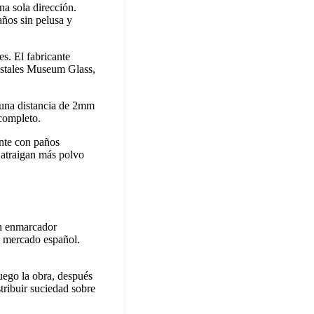
na sola dirección.
años sin pelusa y
es. El fabricante
istales Museum Glass,
 una distancia de 2mm
 completo.
ente con paños
e atraigan más polvo
Un enmarcador
l mercado español.
luego la obra, después
stribuir suciedad sobre