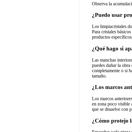
Observa la acumulació
¿Puedo usar prod
Los limpiacristales d
Para cristales básico
productos específico
¿Qué hago si apa
Las manchas interiore
puedes dañar la obra 
completamente o si ba
tamaño.
¿Los marcos anti
Los marcos anteriore
en zona poco visible 
que se disuelve con p
¿Cómo protejo l
Envuelve cada pieza e