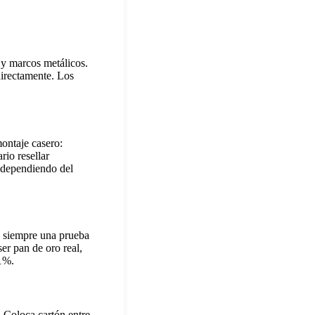
 y marcos metálicos.
directamente. Los
ontaje casero:
rio resellar
s dependiendo del
a siempre una prueba
er pan de oro real,
 1%.
. Coloca cartón entre